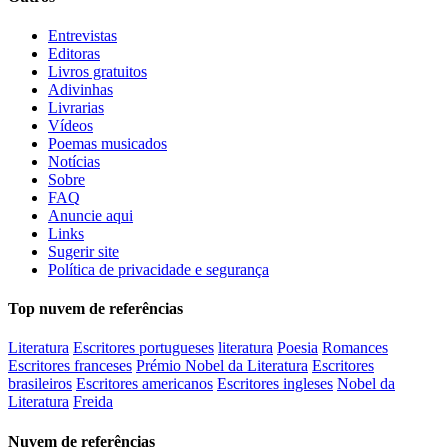
Entrevistas
Editoras
Livros gratuitos
Adivinhas
Livrarias
Vídeos
Poemas musicados
Notícias
Sobre
FAQ
Anuncie aqui
Links
Sugerir site
Política de privacidade e segurança
Top nuvem de referências
Literatura
Escritores portugueses
literatura
Poesia
Romances
Escritores franceses
Prémio Nobel da Literatura
Escritores
brasileiros
Escritores americanos
Escritores ingleses
Nobel da
Literatura
Freida
Nuvem de referências