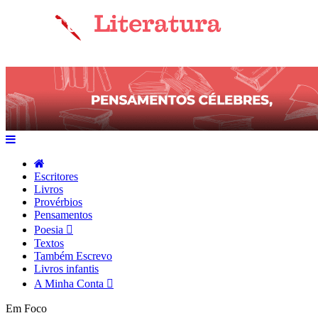
Escritores
Livros
Provérbios
Pensamentos
Poesia
Textos
Também Escrevo
Livros infantis
A Minha Conta
Em Foco