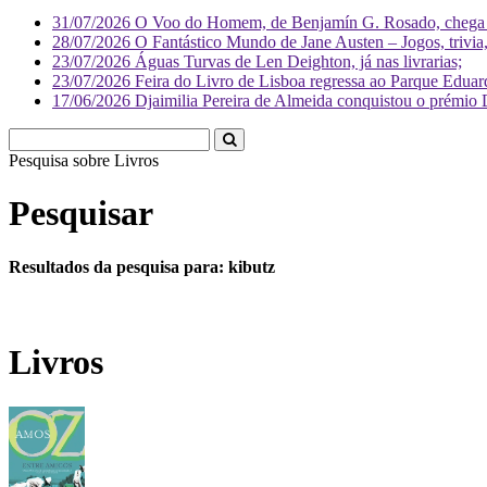
31/07/2026
O Voo do Homem, de Benjamín G. Rosado, chega às
28/07/2026
O Fantástico Mundo de Jane Austen – Jogos, trivia, 
23/07/2026
Águas Turvas de Len Deighton, já nas livrarias;
23/07/2026
Feira do Livro de Lisboa regressa ao Parque Eduar
17/06/2026
Djaimilia Pereira de Almeida conquistou o prémio 
Pesquisa sobre
Pesquisar
Resultados da pesquisa para: kibutz
Livros