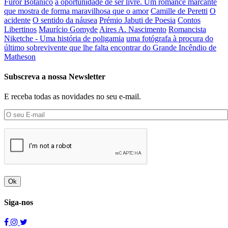
Furor Botânico
a oportunidade de ser livre. Um romance marcante
que mostra de forma maravilhosa que o amor
Camille de Peretti
O
acidente
O sentido da náusea
Prémio Jabuti de Poesia
Contos
Libertinos
Maurício Gomyde
Aires A. Nascimento
Romancista
Niketche - Uma história de poligamia
uma fotógrafa à procura do
último sobrevivente que lhe falta encontrar do Grande Incêndio de
Matheson
Subscreva a nossa Newsletter
E receba todas as novidades no seu e-mail.
Ok
Siga-nos