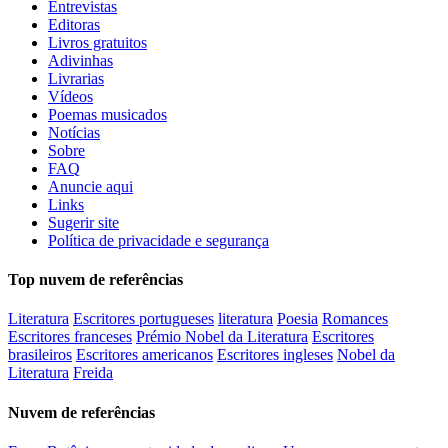
Entrevistas
Editoras
Livros gratuitos
Adivinhas
Livrarias
Vídeos
Poemas musicados
Notícias
Sobre
FAQ
Anuncie aqui
Links
Sugerir site
Política de privacidade e segurança
Top nuvem de referências
Literatura
Escritores portugueses
literatura
Poesia
Romances
Escritores franceses
Prémio Nobel da Literatura
Escritores
brasileiros
Escritores americanos
Escritores ingleses
Nobel da
Literatura
Freida
Nuvem de referências