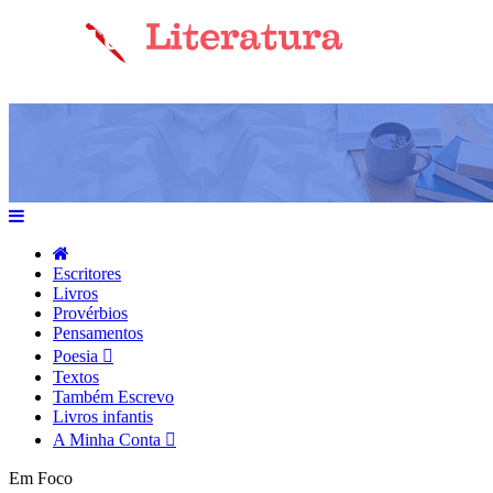
Escritores
Livros
Provérbios
Pensamentos
Poesia
Textos
Também Escrevo
Livros infantis
A Minha Conta
Em Foco