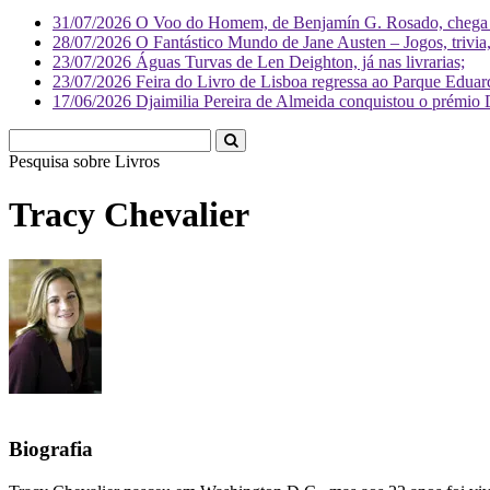
31/07/2026
O Voo do Homem, de Benjamín G. Rosado, chega às
28/07/2026
O Fantástico Mundo de Jane Austen – Jogos, trivia, 
23/07/2026
Águas Turvas de Len Deighton, já nas livrarias;
23/07/2026
Feira do Livro de Lisboa regressa ao Parque Eduar
17/06/2026
Djaimilia Pereira de Almeida conquistou o prémio 
Pesquisa sobre
L
Tracy Chevalier
Biografia