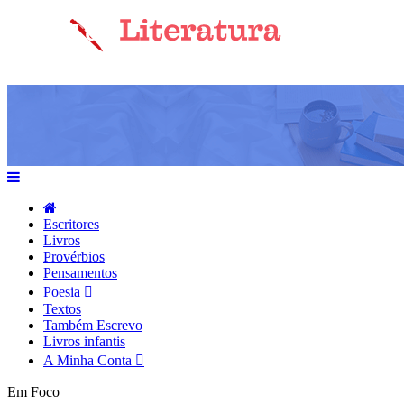
Escritores
Livros
Provérbios
Pensamentos
Poesia
Textos
Também Escrevo
Livros infantis
A Minha Conta
Em Foco