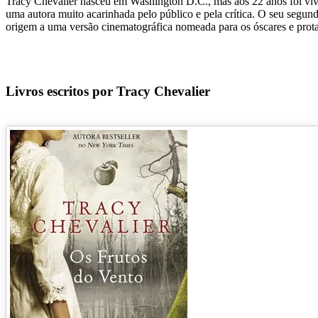
Tracy Chevalier nasceu em Washington D.C., mas aos 22 anos foi vive
uma autora muito acarinhada pelo público e pela crítica. O seu segu
origem a uma versão cinematográfica nomeada para os óscares e prota
Livros escritos por Tracy Chevalier