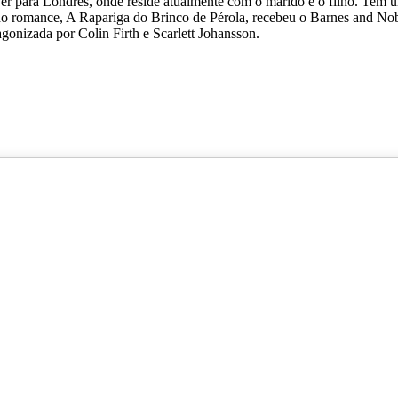
r para Londres, onde reside atualmente com o marido e o filho. Tem u
ndo romance, A Rapariga do Brinco de Pérola, recebeu o Barnes and No
gonizada por Colin Firth e Scarlett Johansson.