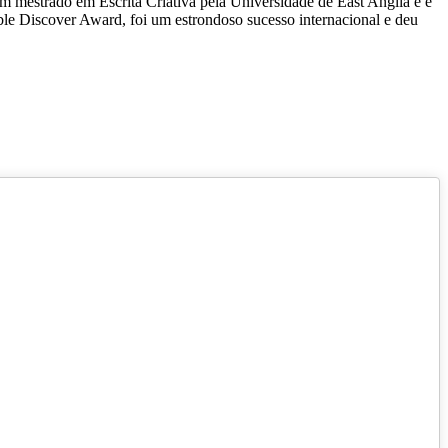
m mestrado em Escrita Criativa pela Universidade de East Anglia e é
ble Discover Award, foi um estrondoso sucesso internacional e deu