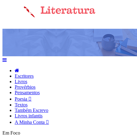
Escritores
Livros
Provérbios
Pensamentos
Poesia
Textos
Também Escrevo
Livros infantis
A Minha Conta
Em Foco