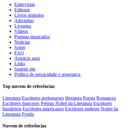
Entrevistas
Editoras
Livros gratuitos
Adivinhas
Livrarias
Vídeos
Poemas musicados
Notícias
Sobre
FAQ
Anuncie aqui
Links
Sugerir site
Política de privacidade e segurança
Top nuvem de referências
Literatura
Escritores portugueses
literatura
Poesia
Romances
Escritores franceses
Prémio Nobel da Literatura
Escritores
brasileiros
Escritores americanos
Escritores ingleses
Nobel da
Literatura
Freida
Nuvem de referências