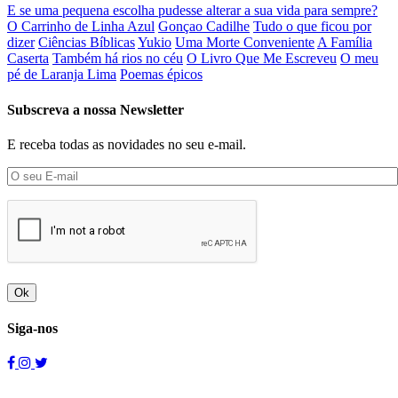
E se uma pequena escolha pudesse alterar a sua vida para sempre?
O Carrinho de Linha Azul
Gonçao Cadilhe
Tudo o que ficou por
dizer
Ciências Bíblicas
Yukio
Uma Morte Conveniente
A Família
Caserta
Também há rios no céu
O Livro Que Me Escreveu
O meu
pé de Laranja Lima
Poemas épicos
Subscreva a nossa Newsletter
E receba todas as novidades no seu e-mail.
Ok
Siga-nos