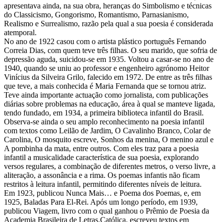
apresentava ainda, na sua obra, heranças do Simbolismo e técnicas
do Classicismo, Gongorismo, Romantismo, Parnasianismo,
Realismo e Surrealismo, razão pela qual a sua poesia é considerada
atemporal.
No ano de 1922 casou com o artista plástico português Fernando
Correia Dias, com quem teve três filhas. O seu marido, que sofria de
depressão aguda, suicidou-se em 1935. Voltou a casar-se no ano de
1940, quando se uniu ao professor e engenheiro agrónomo Heitor
Vinícius da Silveira Grilo, falecido em 1972. De entre as três filhas
que teve, a mais conhecida é Maria Fernanda que se tornou atriz.
Teve ainda importante actuação como jornalista, com publicações
diárias sobre problemas na educação, área à qual se manteve ligada,
tendo fundado, em 1934, a primeira biblioteca infantil do Brasil.
Observa-se ainda o seu amplo reconhecimento na poesia infantil
com textos como Leilão de Jardim, O Cavalinho Branco, Colar de
Carolina, O mosquito escreve, Sonhos da menina, O menino azul e
A pombinha da mata, entre outros. Com eles traz para a poesia
infantil a musicalidade característica de sua poesia, explorando
versos regulares, a combinação de diferentes metros, o verso livre, a
aliteração, a assonância e a rima. Os poemas infantis não ficam
restritos à leitura infantil, permitindo diferentes níveis de leitura.
Em 1923, publicou Nunca Mais… e Poema dos Poemas, e, em
1925, Baladas Para El-Rei. Após um longo período, em 1939,
publicou Viagem, livro com o qual ganhou o Prêmio de Poesia da
Academia Brasileira de Letras.Católica, escreveu textos em