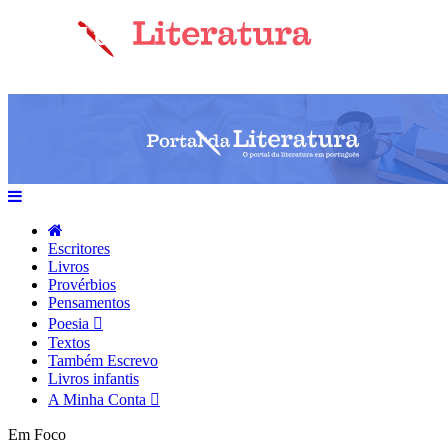
Escritores
Livros
Provérbios
Pensamentos
Poesia
Textos
Também Escrevo
Livros infantis
A Minha Conta
Em Foco