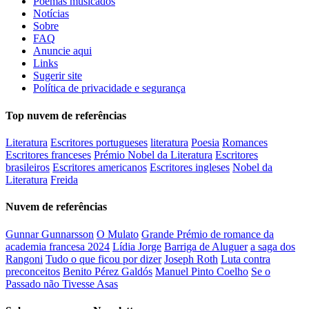
Poemas musicados
Notícias
Sobre
FAQ
Anuncie aqui
Links
Sugerir site
Política de privacidade e segurança
Top nuvem de referências
Literatura
Escritores portugueses
literatura
Poesia
Romances
Escritores franceses
Prémio Nobel da Literatura
Escritores
brasileiros
Escritores americanos
Escritores ingleses
Nobel da
Literatura
Freida
Nuvem de referências
Gunnar Gunnarsson
O Mulato
Grande Prémio de romance da
academia francesa 2024
Lídia Jorge
Barriga de Aluguer
a saga dos
Rangoni
Tudo o que ficou por dizer
Joseph Roth
Luta contra
preconceitos
Benito Pérez Galdós
Manuel Pinto Coelho
Se o
Passado não Tivesse Asas