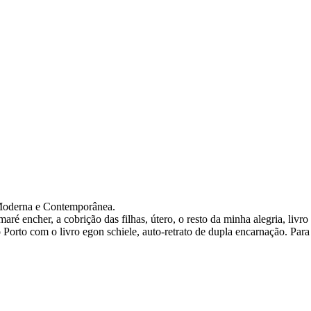
 Moderna e Contemporânea.
 maré encher, a cobrição das filhas, útero, o resto da minha alegria, li
rto com o livro egon schiele, auto-retrato de dupla encarnação. Para al