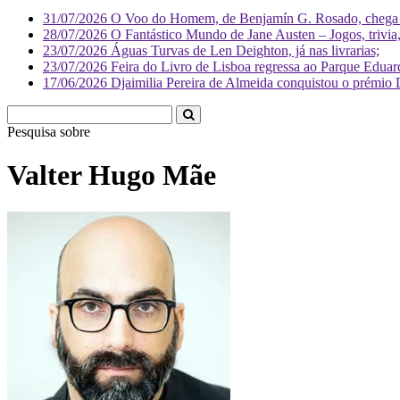
31/07/2026
O Voo do Homem, de Benjamín G. Rosado, chega às
28/07/2026
O Fantástico Mundo de Jane Austen – Jogos, trivia, 
23/07/2026
Águas Turvas de Len Deighton, já nas livrarias;
23/07/2026
Feira do Livro de Lisboa regressa ao Parque Eduar
17/06/2026
Djaimilia Pereira de Almeida conquistou o prémio 
Pesquisa sobre
Literatura
Valter Hugo Mãe