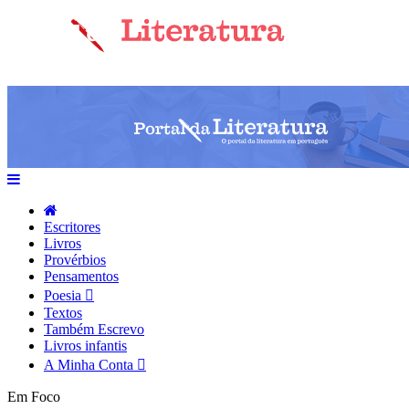
Escritores
Livros
Provérbios
Pensamentos
Poesia
Textos
Também Escrevo
Livros infantis
A Minha Conta
Em Foco