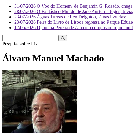
31/07/2026
O Voo do Homem, de Benjamín G. Rosado, chega às
28/07/2026
O Fantástico Mundo de Jane Austen – Jogos, trivia, 
23/07/2026
Águas Turvas de Len Deighton, já nas livrarias;
23/07/2026
Feira do Livro de Lisboa regressa ao Parque Eduar
17/06/2026
Djaimilia Pereira de Almeida conquistou o prémio 
Pesquisa sobre
Literatura
Álvaro Manuel Machado