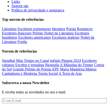
Links
Sugerir site
Política de privacidade e segurança
Top nuvem de referências
Literatura
Escritores portugueses
literatura
Poesia
Romances
Escritores franceses
Prémio Nobel da Literatura
Escritores
brasileiros
Escritores americanos
Escritores ingleses
Nobel da
Literatura
Freida
Nuvem de referências
Stendhal
Mau Tempo no Canal
prémio Planeta 2024
Escritores
cubanos
Escritor e jornalista
Biografia
A Máquina do Tempo
Coreia
do Sul
Grande Prémio de Poesia APE
Maria Madalena Mateus
Capitalismo e Moderna Teoria Social
A Terra de Ana
Subscreva a nossa Newsletter
E receba todas as novidades no seu e-mail.