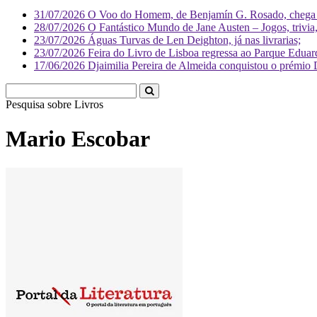
31/07/2026
O Voo do Homem, de Benjamín G. Rosado, chega às
28/07/2026
O Fantástico Mundo de Jane Austen – Jogos, trivia, 
23/07/2026
Águas Turvas de Len Deighton, já nas livrarias;
23/07/2026
Feira do Livro de Lisboa regressa ao Parque Eduar
17/06/2026
Djaimilia Pereira de Almeida conquistou o prémio 
Pesquisa sobre
Li
Mario Escobar