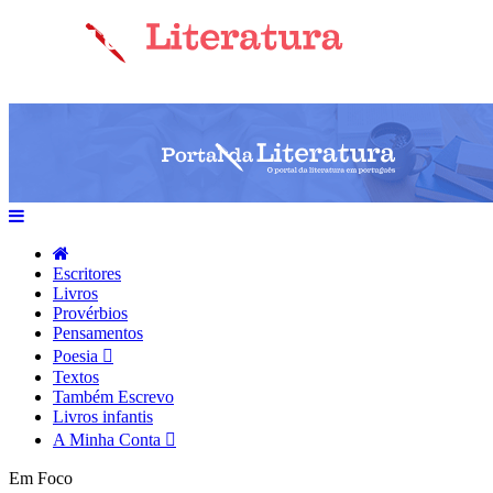
Escritores
Livros
Provérbios
Pensamentos
Poesia
Textos
Também Escrevo
Livros infantis
A Minha Conta
Em Foco