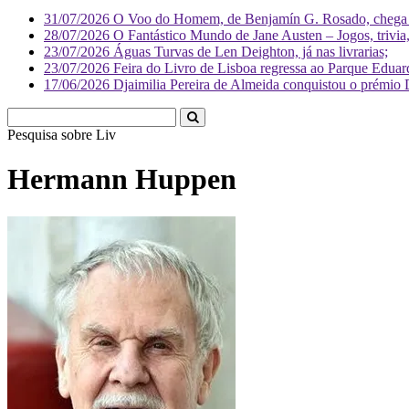
31/07/2026
O Voo do Homem, de Benjamín G. Rosado, chega às
28/07/2026
O Fantástico Mundo de Jane Austen – Jogos, trivia, 
23/07/2026
Águas Turvas de Len Deighton, já nas livrarias;
23/07/2026
Feira do Livro de Lisboa regressa ao Parque Eduar
17/06/2026
Djaimilia Pereira de Almeida conquistou o prémio 
Pesquisa sobre
Literatura
Hermann Huppen