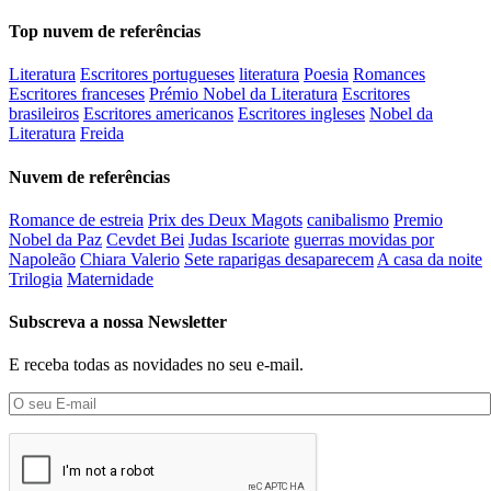
Top nuvem de referências
Literatura
Escritores portugueses
literatura
Poesia
Romances
Escritores franceses
Prémio Nobel da Literatura
Escritores
brasileiros
Escritores americanos
Escritores ingleses
Nobel da
Literatura
Freida
Nuvem de referências
Romance de estreia
Prix des Deux Magots
canibalismo
Premio
Nobel da Paz
Cevdet Bei
Judas Iscariote
guerras movidas por
Napoleão
Chiara Valerio
Sete raparigas desaparecem
A casa da noite
Trilogia
Maternidade
Subscreva a nossa Newsletter
E receba todas as novidades no seu e-mail.