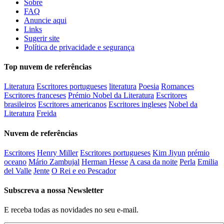
Sobre
FAQ
Anuncie aqui
Links
Sugerir site
Política de privacidade e segurança
Top nuvem de referências
Literatura
Escritores portugueses
literatura
Poesia
Romances
Escritores franceses
Prémio Nobel da Literatura
Escritores
brasileiros
Escritores americanos
Escritores ingleses
Nobel da
Literatura
Freida
Nuvem de referências
Escritores
Henry Miller
Escritores portugueses
Kim Jiyun
prémio
oceano
Mário Zambujal
Herman Hesse
A casa da noite
Perla
Emilia
del Valle
Jente
O Rei e eo Pescador
Subscreva a nossa Newsletter
E receba todas as novidades no seu e-mail.