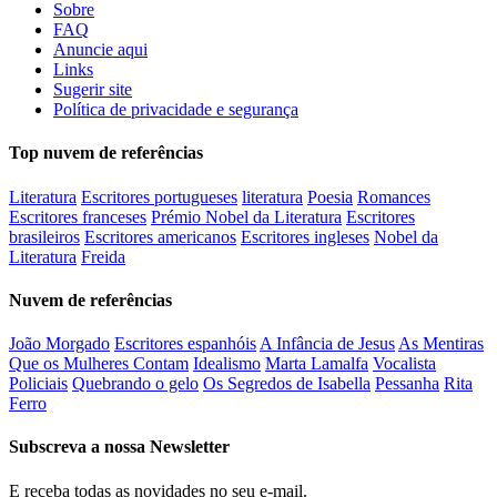
Sobre
FAQ
Anuncie aqui
Links
Sugerir site
Política de privacidade e segurança
Top nuvem de referências
Literatura
Escritores portugueses
literatura
Poesia
Romances
Escritores franceses
Prémio Nobel da Literatura
Escritores
brasileiros
Escritores americanos
Escritores ingleses
Nobel da
Literatura
Freida
Nuvem de referências
João Morgado
Escritores espanhóis
A Infância de Jesus
As Mentiras
Que os Mulheres Contam
Idealismo
Marta Lamalfa
Vocalista
Policiais
Quebrando o gelo
Os Segredos de Isabella
Pessanha
Rita
Ferro
Subscreva a nossa Newsletter
E receba todas as novidades no seu e-mail.