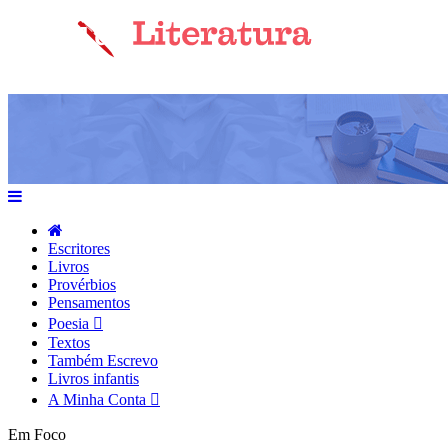
Escritores
Livros
Provérbios
Pensamentos
Poesia
Textos
Também Escrevo
Livros infantis
A Minha Conta
Em Foco