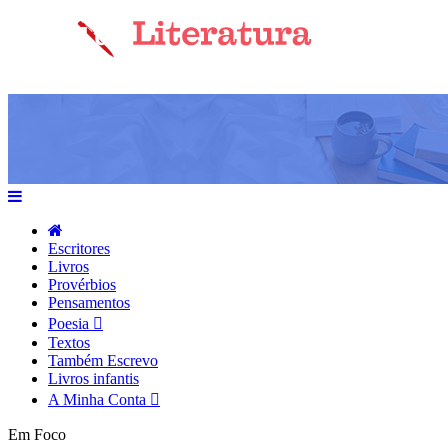
Escritores
Livros
Provérbios
Pensamentos
Poesia
Textos
Também Escrevo
Livros infantis
A Minha Conta
Em Foco