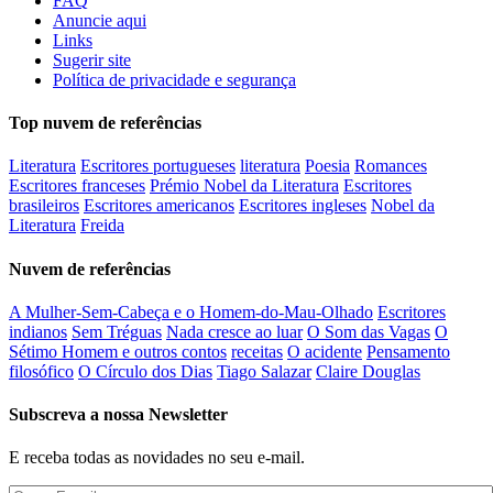
FAQ
Anuncie aqui
Links
Sugerir site
Política de privacidade e segurança
Top nuvem de referências
Literatura
Escritores portugueses
literatura
Poesia
Romances
Escritores franceses
Prémio Nobel da Literatura
Escritores
brasileiros
Escritores americanos
Escritores ingleses
Nobel da
Literatura
Freida
Nuvem de referências
A Mulher-Sem-Cabeça e o Homem-do-Mau-Olhado
Escritores
indianos
Sem Tréguas
Nada cresce ao luar
O Som das Vagas
O
Sétimo Homem e outros contos
receitas
O acidente
Pensamento
filosófico
O Círculo dos Dias
Tiago Salazar
Claire Douglas
Subscreva a nossa Newsletter
E receba todas as novidades no seu e-mail.