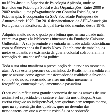
no ISPA-Instituto Superior de Psicologia Aplicada, onde se
licenciou em Psicologia Social e das Organizações. Entre 2000 e
2002 realizou uma pós-graduação em Consulta Psicológica e
Psicoterapia. É cooperador da SPA-Sociedade Portuguesa de
Autores desde 1979. Em 2016 desvinculou-se da APE-Associação
Portuguesa de Escritores, da qual havia sido membro desde 1978.
Adquiriu muito novo o gosto pela leitura que, na sua cidade natal,
exercitava graças às bibliotecas itinerantes da Fundação Calouste
Gulbenkian. A sua juventude e a entrada na idade adulta coincidiram
com os últimos anos do Estado Novo. O ambiente de trabalho, os
meios estudantis e a existência da guerra colonial colaboraram na
formação da sua consciência política.
Toda a sua obra manifesta a preocupação de intervir no momento
atual. A sua escrita percorre os caminhos do Realismo na medida em
que se assume como agente transformador da realidade a favor do
sonho e do novo, recusando-se a ser um olhar meramente
fotográfico, contemplativo, lamentoso e passadista.
O seu estilo reflete uma grande economia de meios através de uma
assinalável capacidade de síntese e fluência nos diálogos. A sua
escrita cinge-se ao indispensável, sem quebras nem tempos mortos,
quer na apresentação dos quadros, quer no desenho das
personagens, em que a vertente psicológica se sobrepõe.