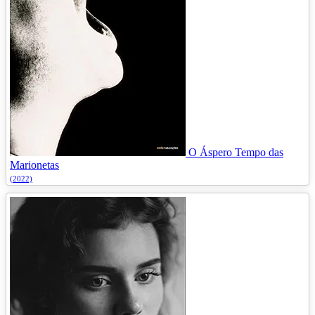
O Áspero Tempo das
Marionetas
(2022)