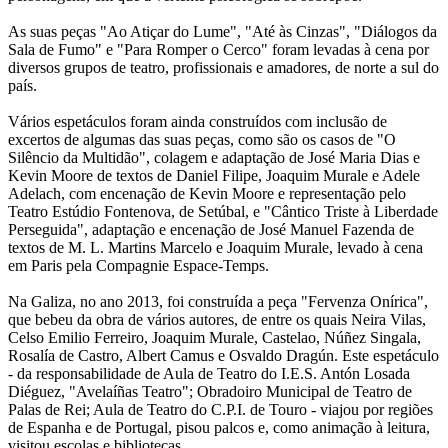
As suas peças "Ao Atiçar do Lume", "Até às Cinzas", "Diálogos da
Sala de Fumo" e "Para Romper o Cerco" foram levadas à cena por
diversos grupos de teatro, profissionais e amadores, de norte a sul do
país.
Vários espetáculos foram ainda construídos com inclusão de
excertos de algumas das suas peças, como são os casos de "O
Silêncio da Multidão", colagem e adaptação de José Maria Dias e
Kevin Moore de textos de Daniel Filipe, Joaquim Murale e Adele
Adelach, com encenação de Kevin Moore e representação pelo
Teatro Estúdio Fontenova, de Setúbal, e "Cântico Triste à Liberdade
Perseguida", adaptação e encenação de José Manuel Fazenda de
textos de M. L. Martins Marcelo e Joaquim Murale, levado à cena
em Paris pela Compagnie Espace-Temps.
Na Galiza, no ano 2013, foi construída a peça "Fervenza Onírica",
que bebeu da obra de vários autores, de entre os quais Neira Vilas,
Celso Emilio Ferreiro, Joaquim Murale, Castelao, Núñez Singala,
Rosalía de Castro, Albert Camus e Osvaldo Dragún. Este espetáculo
- da responsabilidade de Aula de Teatro do I.E.S. Antón Losada
Diéguez, "Avelaíñas Teatro"; Obradoiro Municipal de Teatro de
Palas de Rei; Aula de Teatro do C.P.I. de Touro - viajou por regiões
de Espanha e de Portugal, pisou palcos e, como animação à leitura,
visitou escolas e bibliotecas.