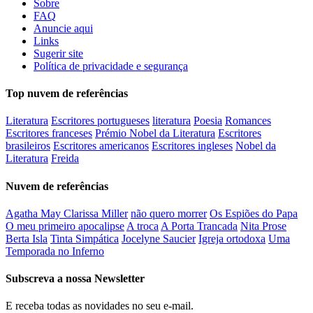
Sobre
FAQ
Anuncie aqui
Links
Sugerir site
Política de privacidade e segurança
Top nuvem de referências
Literatura
Escritores portugueses
literatura
Poesia
Romances
Escritores franceses
Prémio Nobel da Literatura
Escritores
brasileiros
Escritores americanos
Escritores ingleses
Nobel da
Literatura
Freida
Nuvem de referências
Agatha May Clarissa Miller
não quero morrer
Os Espiões do Papa
O meu primeiro apocalipse
A troca
A Porta Trancada
Nita Prose
Berta Isla
Tinta Simpática
Jocelyne Saucier
Igreja ortodoxa
Uma
Temporada no Inferno
Subscreva a nossa Newsletter
E receba todas as novidades no seu e-mail.