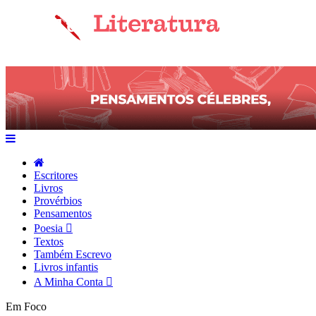
Escritores
Livros
Provérbios
Pensamentos
Poesia
Textos
Também Escrevo
Livros infantis
A Minha Conta
Em Foco