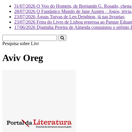
31/07/2026
O Voo do Homem, de Benjamín G. Rosado, chega às
28/07/2026
O Fantástico Mundo de Jane Austen – Jogos, trivia, 
23/07/2026
Águas Turvas de Len Deighton, já nas livrarias;
23/07/2026
Feira do Livro de Lisboa regressa ao Parque Eduar
17/06/2026
Djaimilia Pereira de Almeida conquistou o prémio 
Pesquisa sobre
Literatura
Aviv Oreg