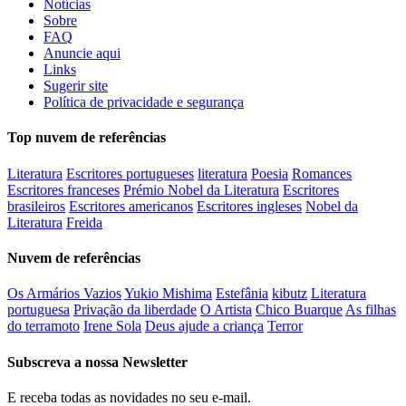
Notícias
Sobre
FAQ
Anuncie aqui
Links
Sugerir site
Política de privacidade e segurança
Top nuvem de referências
Literatura
Escritores portugueses
literatura
Poesia
Romances
Escritores franceses
Prémio Nobel da Literatura
Escritores
brasileiros
Escritores americanos
Escritores ingleses
Nobel da
Literatura
Freida
Nuvem de referências
Os Armários Vazios
Yukio Mishima
Estefânia
kibutz
Literatura
portuguesa
Privação da liberdade
O Artista
Chico Buarque
As filhas
do terramoto
Irene Sola
Deus ajude a criança
Terror
Subscreva a nossa Newsletter
E receba todas as novidades no seu e-mail.