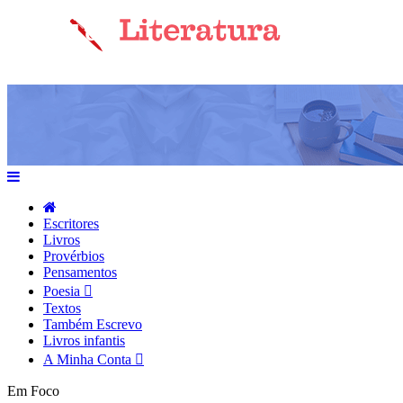
Escritores
Livros
Provérbios
Pensamentos
Poesia
Textos
Também Escrevo
Livros infantis
A Minha Conta
Em Foco