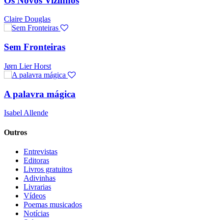
Os Novos Vizinhos
Claire Douglas
Sem Fronteiras
Jørn Lier Horst
A palavra mágica
Isabel Allende
Outros
Entrevistas
Editoras
Livros gratuitos
Adivinhas
Livrarias
Vídeos
Poemas musicados
Notícias