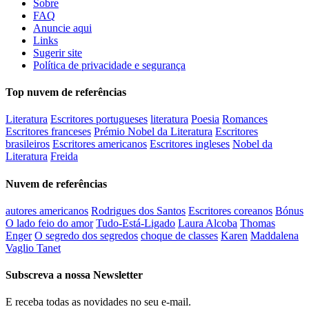
Sobre
FAQ
Anuncie aqui
Links
Sugerir site
Política de privacidade e segurança
Top nuvem de referências
Literatura
Escritores portugueses
literatura
Poesia
Romances
Escritores franceses
Prémio Nobel da Literatura
Escritores
brasileiros
Escritores americanos
Escritores ingleses
Nobel da
Literatura
Freida
Nuvem de referências
autores americanos
Rodrigues dos Santos
Escritores coreanos
Bónus
O lado feio do amor
Tudo-Está-Ligado
Laura Alcoba
Thomas
Enger
O segredo dos segredos
choque de classes
Karen
Maddalena
Vaglio Tanet
Subscreva a nossa Newsletter
E receba todas as novidades no seu e-mail.