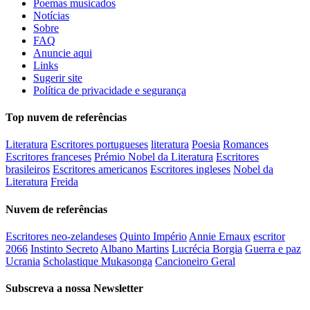
Poemas musicados
Notícias
Sobre
FAQ
Anuncie aqui
Links
Sugerir site
Política de privacidade e segurança
Top nuvem de referências
Literatura
Escritores portugueses
literatura
Poesia
Romances
Escritores franceses
Prémio Nobel da Literatura
Escritores
brasileiros
Escritores americanos
Escritores ingleses
Nobel da
Literatura
Freida
Nuvem de referências
Escritores neo-zelandeses
Quinto Império
Annie Ernaux
escritor
2066
Instinto Secreto
Albano Martins
Lucrécia Borgia
Guerra e paz
Ucrania
Scholastique Mukasonga
Cancioneiro Geral
Subscreva a nossa Newsletter