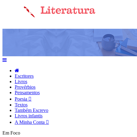
Escritores
Livros
Provérbios
Pensamentos
Poesia
Textos
Também Escrevo
Livros infantis
A Minha Conta
Em Foco