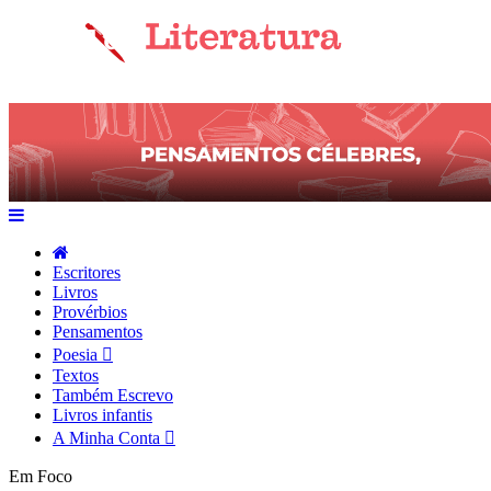
Escritores
Livros
Provérbios
Pensamentos
Poesia
Textos
Também Escrevo
Livros infantis
A Minha Conta
Em Foco