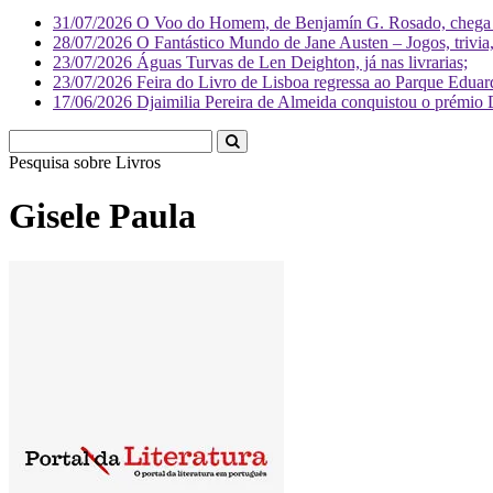
31/07/2026
O Voo do Homem, de Benjamín G. Rosado, chega às
28/07/2026
O Fantástico Mundo de Jane Austen – Jogos, trivia, 
23/07/2026
Águas Turvas de Len Deighton, já nas livrarias;
23/07/2026
Feira do Livro de Lisboa regressa ao Parque Eduar
17/06/2026
Djaimilia Pereira de Almeida conquistou o prémio 
Pesquisa sobre
Li
Gisele Paula