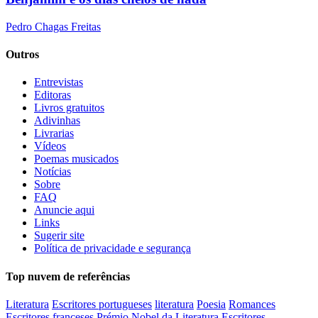
Pedro Chagas Freitas
Outros
Entrevistas
Editoras
Livros gratuitos
Adivinhas
Livrarias
Vídeos
Poemas musicados
Notícias
Sobre
FAQ
Anuncie aqui
Links
Sugerir site
Política de privacidade e segurança
Top nuvem de referências
Literatura
Escritores portugueses
literatura
Poesia
Romances
Escritores franceses
Prémio Nobel da Literatura
Escritores