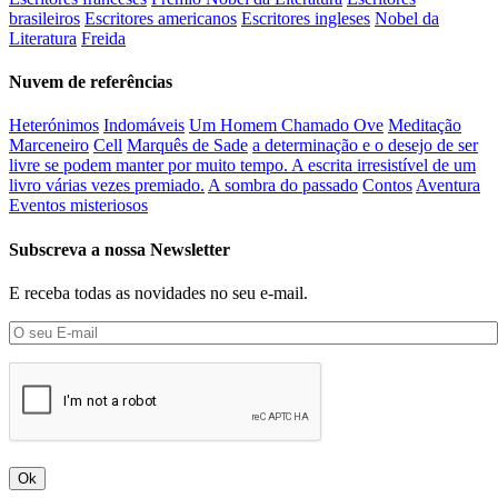
brasileiros
Escritores americanos
Escritores ingleses
Nobel da
Literatura
Freida
Nuvem de referências
Heterónimos
Indomáveis
Um Homem Chamado Ove
Meditação
Marceneiro
Cell
Marquês de Sade
a determinação e o desejo de ser
livre se podem manter por muito tempo. A escrita irresistível de um
livro várias vezes premiado.
A sombra do passado
Contos
Aventura
Eventos misteriosos
Subscreva a nossa Newsletter
E receba todas as novidades no seu e-mail.
Ok