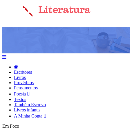
Escritores
Livros
Provérbios
Pensamentos
Poesia
Textos
Também Escrevo
Livros infantis
A Minha Conta
Em Foco