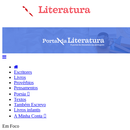
Escritores
Livros
Provérbios
Pensamentos
Poesia
Textos
Também Escrevo
Livros infantis
A Minha Conta
Em Foco