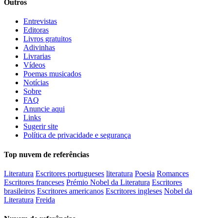
Outros
Entrevistas
Editoras
Livros gratuitos
Adivinhas
Livrarias
Vídeos
Poemas musicados
Notícias
Sobre
FAQ
Anuncie aqui
Links
Sugerir site
Política de privacidade e segurança
Top nuvem de referências
Literatura
Escritores portugueses
literatura
Poesia
Romances
Escritores franceses
Prémio Nobel da Literatura
Escritores
brasileiros
Escritores americanos
Escritores ingleses
Nobel da
Literatura
Freida