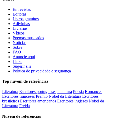
Entrevistas
Editoras
Livros gratuitos
Adivinhas
Livrarias
Vídeos
Poemas musicados
Notícias
Sobre
FAQ
Anuncie aqui
Links
Sugerir site
Política de privacidade e segurança
Top nuvem de referências
Literatura
Escritores portugueses
literatura
Poesia
Romances
Escritores franceses
Prémio Nobel da Literatura
Escritores
brasileiros
Escritores americanos
Escritores ingleses
Nobel da
Literatura
Freida
Nuvem de referências