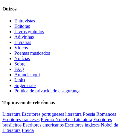
Outros
Entrevistas
Editoras
Livros gratuitos
Adivinhas
Livrarias
Vídeos
Poemas musicados
Notícias
Sobre
FAQ
Anuncie aqui
Links
Sugerir site
Política de privacidade e segurança
Top nuvem de referências
Literatura
Escritores portugueses
literatura
Poesia
Romances
Escritores franceses
Prémio Nobel da Literatura
Escritores
brasileiros
Escritores americanos
Escritores ingleses
Nobel da
Literatura
Freida