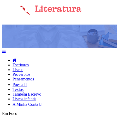
Escritores
Livros
Provérbios
Pensamentos
Poesia
Textos
Também Escrevo
Livros infantis
A Minha Conta
Em Foco