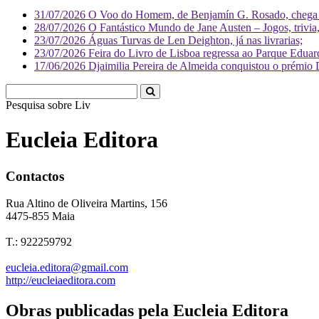
31/07/2026
O Voo do Homem, de Benjamín G. Rosado, chega às
28/07/2026
O Fantástico Mundo de Jane Austen – Jogos, trivia, 
23/07/2026
Águas Turvas de Len Deighton, já nas livrarias;
23/07/2026
Feira do Livro de Lisboa regressa ao Parque Eduar
17/06/2026
Djaimilia Pereira de Almeida conquistou o prémio 
Pesquisa sobre
Literatura
Eucleia Editora
Contactos
Rua Altino de Oliveira Martins, 156
4475-855 Maia
T.: 922259792
eucleia.editora@gmail.com
http://eucleiaeditora.com
Obras publicadas pela Eucleia Editora