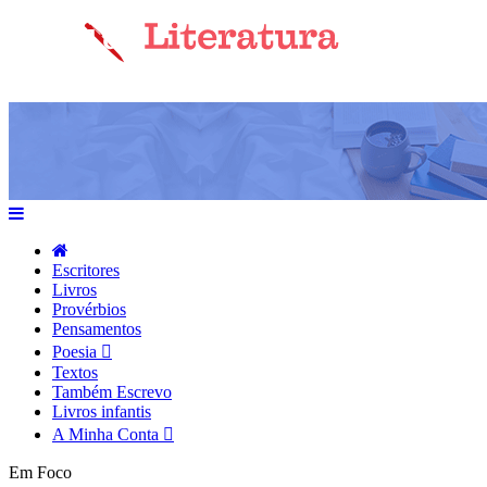
Escritores
Livros
Provérbios
Pensamentos
Poesia
Textos
Também Escrevo
Livros infantis
A Minha Conta
Em Foco