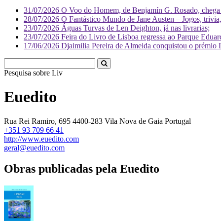
31/07/2026
O Voo do Homem, de Benjamín G. Rosado, chega às
28/07/2026
O Fantástico Mundo de Jane Austen – Jogos, trivia, 
23/07/2026
Águas Turvas de Len Deighton, já nas livrarias;
23/07/2026
Feira do Livro de Lisboa regressa ao Parque Eduar
17/06/2026
Djaimilia Pereira de Almeida conquistou o prémio 
Pesquisa sobre
Literatura
Euedito
Rua Rei Ramiro, 695 4400-283 Vila Nova de Gaia Portugal
+351 93 709 66 41
http://www.euedito.com
geral@euedito.com
Obras publicadas pela Euedito