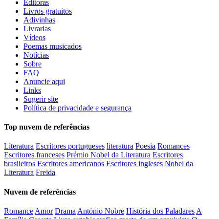
Editoras
Livros gratuitos
Adivinhas
Livrarias
Vídeos
Poemas musicados
Notícias
Sobre
FAQ
Anuncie aqui
Links
Sugerir site
Política de privacidade e segurança
Top nuvem de referências
Literatura
Escritores portugueses
literatura
Poesia
Romances
Escritores franceses
Prémio Nobel da Literatura
Escritores
brasileiros
Escritores americanos
Escritores ingleses
Nobel da
Literatura
Freida
Nuvem de referências
Romance
Amor
Drama
António Nobre
História dos Paladares
A