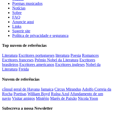
Poemas musicados
Notícias
Sobre
FAQ
Anuncie aqui
Links
Sugerir site
Política de privacidade e segurança
Top nuvem de referências
Literatura
Escritores portugueses
literatura
Poesia
Romances
Escritores franceses
Prémio Nobel da Literatura
Escritores
brasileiros
Escritores americanos
Escritores ingleses
Nobel da
Literatura
Freida
Nuvem de referências
cônsul geral de Havana
Jamaica
Circus Mirandus
Adolfo Correia da
Rocha
Poetisas
William Boyd
Ruína Azul
Afundamento de um
navio
Visitar amigos
Mistério
Marés de Paixão
Nicola Yoon
Subscreva a nossa Newsletter