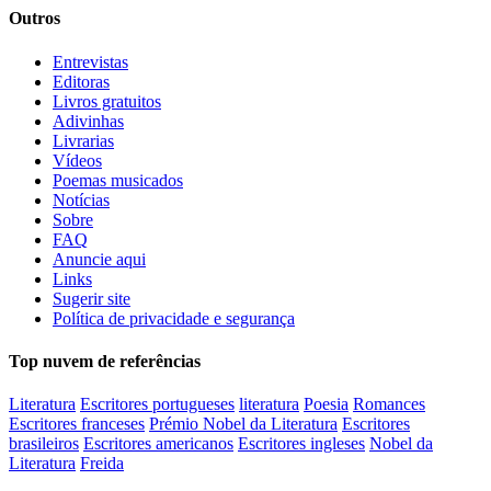
Outros
Entrevistas
Editoras
Livros gratuitos
Adivinhas
Livrarias
Vídeos
Poemas musicados
Notícias
Sobre
FAQ
Anuncie aqui
Links
Sugerir site
Política de privacidade e segurança
Top nuvem de referências
Literatura
Escritores portugueses
literatura
Poesia
Romances
Escritores franceses
Prémio Nobel da Literatura
Escritores
brasileiros
Escritores americanos
Escritores ingleses
Nobel da
Literatura
Freida