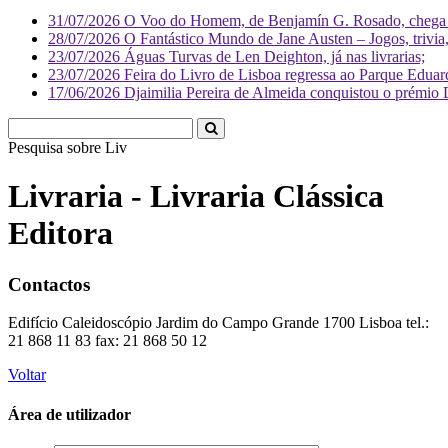
31/07/2026
O Voo do Homem, de Benjamín G. Rosado, chega às
28/07/2026
O Fantástico Mundo de Jane Austen – Jogos, trivia, 
23/07/2026
Águas Turvas de Len Deighton, já nas livrarias;
23/07/2026
Feira do Livro de Lisboa regressa ao Parque Eduar
17/06/2026
Djaimilia Pereira de Almeida conquistou o prémio 
Pesquisa sobre
Literatura
Livraria - Livraria Clássica
Editora
Contactos
Edifício Caleidoscópio Jardim do Campo Grande 1700 Lisboa tel.:
21 868 11 83 fax: 21 868 50 12
Voltar
Área de utilizador