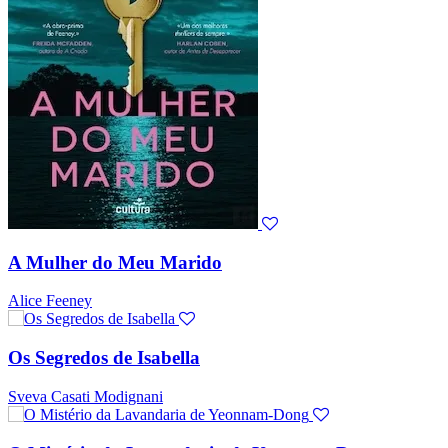
A Mulher do Meu Marido
Alice Feeney
Os Segredos de Isabella
Sveva Casati Modignani