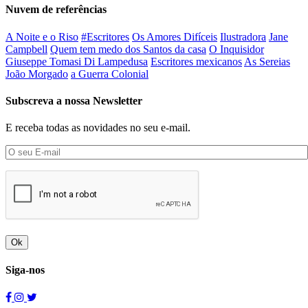
Nuvem de referências
A Noite e o Riso
#Escritores
Os Amores Difíceis
Ilustradora
Jane
Campbell
Quem tem medo dos Santos da casa
O Inquisidor
Giuseppe Tomasi Di Lampedusa
Escritores mexicanos
As Sereias
João Morgado
a Guerra Colonial
Subscreva a nossa Newsletter
E receba todas as novidades no seu e-mail.
Ok
Siga-nos