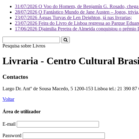
31/07/2026
O Voo do Homem, de Benjamín G. Rosado, chega às
28/07/2026
O Fantástico Mundo de Jane Austen – Jogos, trivia, 
23/07/2026
Águas Turvas de Len Deighton, já nas livrarias;
23/07/2026
Feira do Livro de Lisboa regressa ao Parque Eduar
17/06/2026
Djaimilia Pereira de Almeida conquistou o prémio 
Pesquisa sobre
Literatura
Livraria - Centro Cultural Brasi
Contactos
Largo Dr. Ant° de Sousa Macedo, 5 1200-153 Lisboa tel.: 21 390 87 
Voltar
Área de utilizador
E-mail
Password