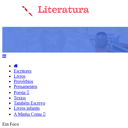
Escritores
Livros
Provérbios
Pensamentos
Poesia
Textos
Também Escrevo
Livros infantis
A Minha Conta
Em Foco