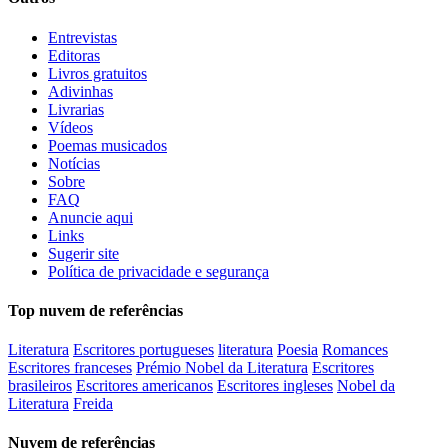
Entrevistas
Editoras
Livros gratuitos
Adivinhas
Livrarias
Vídeos
Poemas musicados
Notícias
Sobre
FAQ
Anuncie aqui
Links
Sugerir site
Política de privacidade e segurança
Top nuvem de referências
Literatura
Escritores portugueses
literatura
Poesia
Romances
Escritores franceses
Prémio Nobel da Literatura
Escritores
brasileiros
Escritores americanos
Escritores ingleses
Nobel da
Literatura
Freida
Nuvem de referências