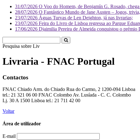
31/07/2026
O Voo do Homem, de Benjamín G. Rosado, chega às
28/07/2026
O Fantástico Mundo de Jane Austen – Jogos, trivia, 
23/07/2026
Águas Turvas de Len Deighton, já nas livrarias;
23/07/2026
Feira do Livro de Lisboa regressa ao Parque Eduar
17/06/2026
Djaimilia Pereira de Almeida conquistou o prémio 
Pesquisa sobre
Literatura
Livraria - FNAC Portugal
Contactos
FNAC Chiado Arm. do Chiado Rua do Carmo, 2 1200-094 Lisboa
tel.: 21 321 06 00 FNAC Colombo Av. Lusíada - C. C. Colombo
Lj. 30 A 1500 Lisboa tel.: 21 711 42 00
Voltar
Área de utilizador
E-mail