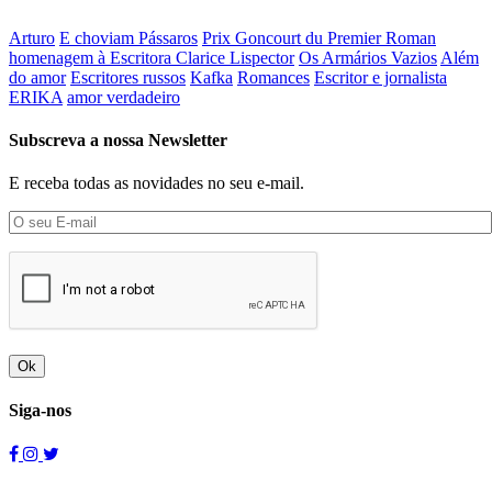
Arturo
E choviam Pássaros
Prix Goncourt du Premier Roman
homenagem à Escritora Clarice Lispector
Os Armários Vazios
Além
do amor
Escritores russos
Kafka
Romances
Escritor e jornalista
ERIKA
amor verdadeiro
Subscreva a nossa Newsletter
E receba todas as novidades no seu e-mail.
Ok
Siga-nos