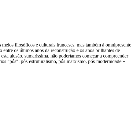
 meios filosóficos e culturais franceses, mas também à omnipresente
o entre os últimos anos da reconstrução e os anos brilhantes de
m esta alusão, sumaríssima, não poderíamos começar a compreender
ários "pós": pós-estruturalismo, pós-marxismo, pós-modernidade.»