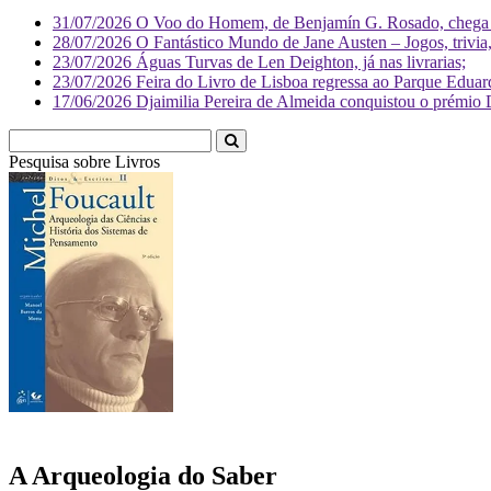
31/07/2026
O Voo do Homem, de Benjamín G. Rosado, chega às
28/07/2026
O Fantástico Mundo de Jane Austen – Jogos, trivia, 
23/07/2026
Águas Turvas de Len Deighton, já nas livrarias;
23/07/2026
Feira do Livro de Lisboa regressa ao Parque Eduar
17/06/2026
Djaimilia Pereira de Almeida conquistou o prémio 
Pesquisa sobre
Livr
A Arqueologia do Saber