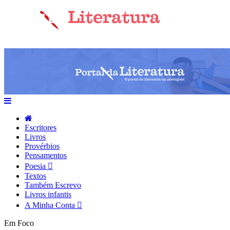
Escritores
Livros
Provérbios
Pensamentos
Poesia
Textos
Também Escrevo
Livros infantis
A Minha Conta
Em Foco