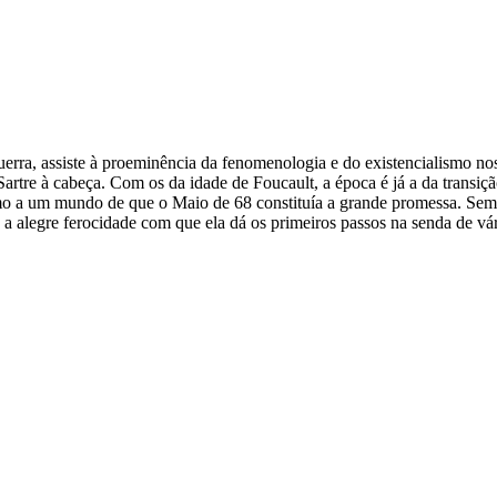
rra, assiste à proeminência da fenomenologia e do existencialismo nos
Sartre à cabeça. Com os da idade de Foucault, a época é já a da transiçã
umo a um mundo de que o Maio de 68 constituía a grande promessa. Se
 a alegre ferocidade com que ela dá os primeiros passos na senda de v