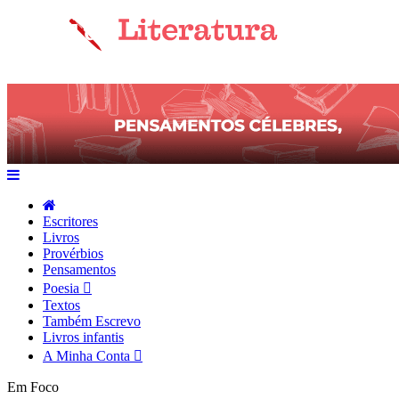
Escritores
Livros
Provérbios
Pensamentos
Poesia
Textos
Também Escrevo
Livros infantis
A Minha Conta
Em Foco