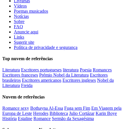
Livrarias
Vídeos
Poemas musicados
Notícias
Sobre
FAQ
Anuncie aqui
Links
Sugerir site
Política de privacidade e segurança
Top nuvem de referências
Literatura
Escritores portugueses
literatura
Poesia
Romances
Escritores franceses
Prémio Nobel da Literatura
Escritores
brasileiros
Escritores americanos
Escritores ingleses
Nobel da
Literatura
Freida
Nuvem de referências
Romance sexy
Bothayna Al-Essa
Fuga sem Fim
Em Viagem pela
Europa de Leste
Herodes
Biblioteca
Julio Cortázar
Karin Boye
História
Estaline
Romance
Sermão da Sexagésima