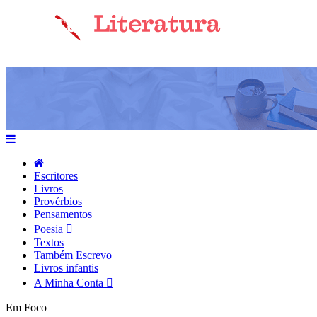
Escritores
Livros
Provérbios
Pensamentos
Poesia
Textos
Também Escrevo
Livros infantis
A Minha Conta
Em Foco