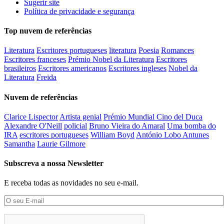
Sugerir site
Política de privacidade e segurança
Top nuvem de referências
Literatura
Escritores portugueses
literatura
Poesia
Romances
Escritores franceses
Prémio Nobel da Literatura
Escritores
brasileiros
Escritores americanos
Escritores ingleses
Nobel da
Literatura
Freida
Nuvem de referências
Clarice Lispector
Artista genial
Prémio Mundial Cino del Duca
Alexandre O'Neill
policial
Bruno Vieira do Amaral
Uma bomba do
IRA
escritores portugueses
William Boyd
António Lobo Antunes
Samantha
Laurie Gilmore
Subscreva a nossa Newsletter
E receba todas as novidades no seu e-mail.