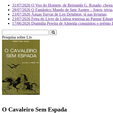
31/07/2026
O Voo do Homem, de Benjamín G. Rosado, chega às
28/07/2026
O Fantástico Mundo de Jane Austen – Jogos, trivia, 
23/07/2026
Águas Turvas de Len Deighton, já nas livrarias;
23/07/2026
Feira do Livro de Lisboa regressa ao Parque Eduar
17/06/2026
Djaimilia Pereira de Almeida conquistou o prémio 
Pesquisa sobre
Literatura
O Cavaleiro Sem Espada