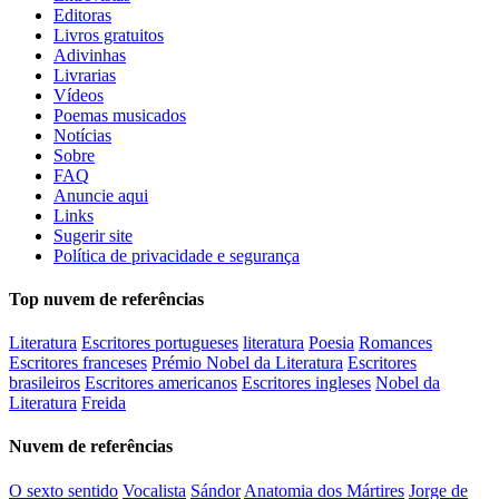
Editoras
Livros gratuitos
Adivinhas
Livrarias
Vídeos
Poemas musicados
Notícias
Sobre
FAQ
Anuncie aqui
Links
Sugerir site
Política de privacidade e segurança
Top nuvem de referências
Literatura
Escritores portugueses
literatura
Poesia
Romances
Escritores franceses
Prémio Nobel da Literatura
Escritores
brasileiros
Escritores americanos
Escritores ingleses
Nobel da
Literatura
Freida
Nuvem de referências
O sexto sentido
Vocalista
Sándor
Anatomia dos Mártires
Jorge de