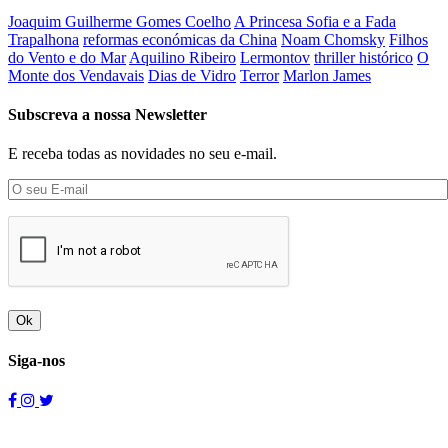
Joaquim Guilherme Gomes Coelho
A Princesa Sofia e a Fada
Trapalhona
reformas económicas da China
Noam Chomsky
Filhos
do Vento e do Mar
Aquilino Ribeiro
Lermontov
thriller histórico
O
Monte dos Vendavais
Dias de Vidro
Terror
Marlon James
Subscreva a nossa Newsletter
E receba todas as novidades no seu e-mail.
Ok
Siga-nos