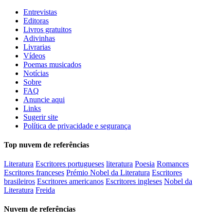
Entrevistas
Editoras
Livros gratuitos
Adivinhas
Livrarias
Vídeos
Poemas musicados
Notícias
Sobre
FAQ
Anuncie aqui
Links
Sugerir site
Política de privacidade e segurança
Top nuvem de referências
Literatura
Escritores portugueses
literatura
Poesia
Romances
Escritores franceses
Prémio Nobel da Literatura
Escritores
brasileiros
Escritores americanos
Escritores ingleses
Nobel da
Literatura
Freida
Nuvem de referências