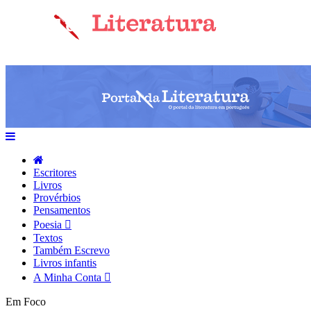
Escritores
Livros
Provérbios
Pensamentos
Poesia
Textos
Também Escrevo
Livros infantis
A Minha Conta
Em Foco