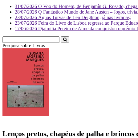
31/07/2026
O Voo do Homem, de Benjamín G. Rosado, chega às
28/07/2026
O Fantástico Mundo de Jane Austen – Jogos, trivia, 
23/07/2026
Águas Turvas de Len Deighton, já nas livrarias;
23/07/2026
Feira do Livro de Lisboa regressa ao Parque Eduar
17/06/2026
Djaimilia Pereira de Almeida conquistou o prémio 
Pesquisa sobre
Li
Lenços pretos, chapéus de palha e brincos