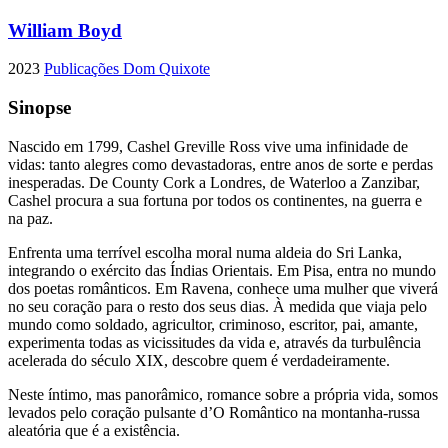
William Boyd
2023
Publicações Dom Quixote
Sinopse
Nascido em 1799, Cashel Greville Ross vive uma infinidade de
vidas: tanto alegres como devastadoras, entre anos de sorte e perdas
inesperadas. De County Cork a Londres, de Waterloo a Zanzibar,
Cashel procura a sua fortuna por todos os continentes, na guerra e
na paz.
Enfrenta uma terrível escolha moral numa aldeia do Sri Lanka,
integrando o exército das Índias Orientais. Em Pisa, entra no mundo
dos poetas românticos. Em Ravena, conhece uma mulher que viverá
no seu coração para o resto dos seus dias. À medida que viaja pelo
mundo como soldado, agricultor, criminoso, escritor, pai, amante,
experimenta todas as vicissitudes da vida e, através da turbulência
acelerada do século XIX, descobre quem é verdadeiramente.
Neste íntimo, mas panorâmico, romance sobre a própria vida, somos
levados pelo coração pulsante d’O Romântico na montanha-russa
aleatória que é a existência.