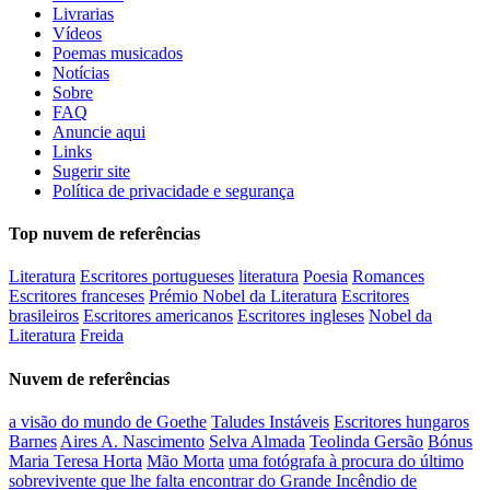
Livrarias
Vídeos
Poemas musicados
Notícias
Sobre
FAQ
Anuncie aqui
Links
Sugerir site
Política de privacidade e segurança
Top nuvem de referências
Literatura
Escritores portugueses
literatura
Poesia
Romances
Escritores franceses
Prémio Nobel da Literatura
Escritores
brasileiros
Escritores americanos
Escritores ingleses
Nobel da
Literatura
Freida
Nuvem de referências
a visão do mundo de Goethe
Taludes Instáveis
Escritores hungaros
Barnes
Aires A. Nascimento
Selva Almada
Teolinda Gersão
Bónus
Maria Teresa Horta
Mão Morta
uma fotógrafa à procura do último
sobrevivente que lhe falta encontrar do Grande Incêndio de