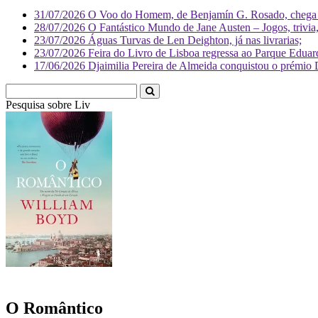
31/07/2026
O Voo do Homem, de Benjamín G. Rosado, chega às
28/07/2026
O Fantástico Mundo de Jane Austen – Jogos, trivia, 
23/07/2026
Águas Turvas de Len Deighton, já nas livrarias;
23/07/2026
Feira do Livro de Lisboa regressa ao Parque Eduar
17/06/2026
Djaimilia Pereira de Almeida conquistou o prémio 
Pesquisa sobre
Literatura
O Romântico