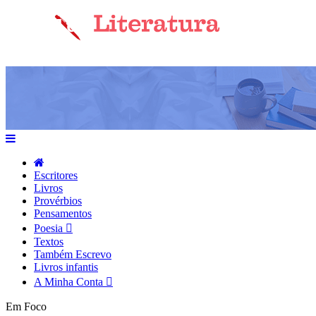
Escritores
Livros
Provérbios
Pensamentos
Poesia
Textos
Também Escrevo
Livros infantis
A Minha Conta
Em Foco