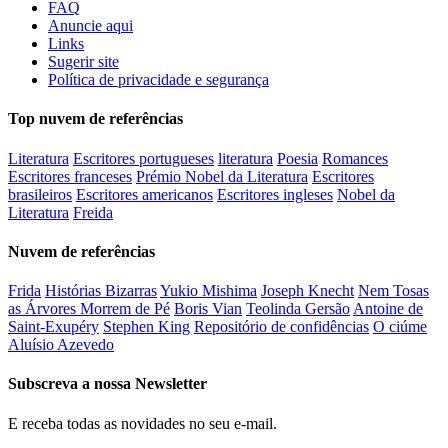
FAQ
Anuncie aqui
Links
Sugerir site
Política de privacidade e segurança
Top nuvem de referências
Literatura
Escritores portugueses
literatura
Poesia
Romances
Escritores franceses
Prémio Nobel da Literatura
Escritores
brasileiros
Escritores americanos
Escritores ingleses
Nobel da
Literatura
Freida
Nuvem de referências
Frida
Histórias Bizarras
Yukio Mishima
Joseph Knecht
Nem Tosas
as Árvores Morrem de Pé
Boris Vian
Teolinda Gersão
Antoine de
Saint-Exupéry
Stephen King
Repositório de confidências
O ciúme
Aluísio Azevedo
Subscreva a nossa Newsletter
E receba todas as novidades no seu e-mail.