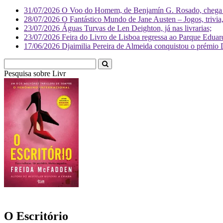
31/07/2026
O Voo do Homem, de Benjamín G. Rosado, chega às
28/07/2026
O Fantástico Mundo de Jane Austen – Jogos, trivia, 
23/07/2026
Águas Turvas de Len Deighton, já nas livrarias;
23/07/2026
Feira do Livro de Lisboa regressa ao Parque Eduar
17/06/2026
Djaimilia Pereira de Almeida conquistou o prémio 
Pesquisa sobre
Literatura
O Escritório