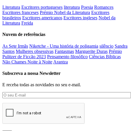
Literatura
Escritores portugueses
literatura
Poesia
Romances
Escritores franceses
Prémio Nobel da Literatura
Escritores
brasileiros
Escritores americanos
Escritores ingleses
Nobel da
Literatura
Freida
Nuvem de referências
As Sete Irmãs
Niketche - Uma história de poligamia
silêncio
Sandra
Santos
Mulheres obsessivas
Fantasmas
Marguerite Duras
Prémio
Pulitzer de Ficção 2023
Pensamento filosófico
Ciências Bíblicas
Não Chames Noite à Noite
Arantza
Subscreva a nossa Newsletter
E receba todas as novidades no seu e-mail.