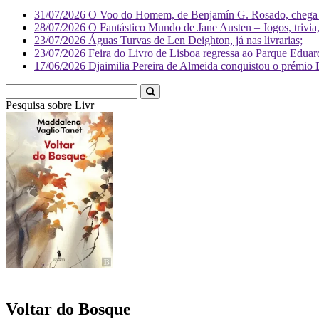
31/07/2026
O Voo do Homem, de Benjamín G. Rosado, chega às
28/07/2026
O Fantástico Mundo de Jane Austen – Jogos, trivia, 
23/07/2026
Águas Turvas de Len Deighton, já nas livrarias;
23/07/2026
Feira do Livro de Lisboa regressa ao Parque Eduar
17/06/2026
Djaimilia Pereira de Almeida conquistou o prémio 
Pesquisa sobre
Literatura
Voltar do Bosque