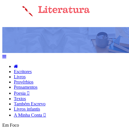
Escritores
Livros
Provérbios
Pensamentos
Poesia
Textos
Também Escrevo
Livros infantis
A Minha Conta
Em Foco