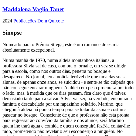
Maddalena Vaglio Tanet
2024
Publicações Dom Quixote
Sinopse
Nomeado para o Prémio Strega, este é um romance de estreia
absolutamente excepcional.
Numa manhã de 1970, numa aldeia montanhosa italiana, a
professora Silvia sai de casa, compra o jornal e, em vez se dirigir
para a escola, como nos outros dias, penetra no bosque e
desaparece. No jornal, leu a notícia terrível de que uma das suas
alunas, de apenas onze anos, se suicidou - e sente-se tão culpada que
não consegue encarar ninguém. A aldeia em peso procura-a por todo
o lado, mas, à medida que os dias passam, fica claro que é talvez
demasiado tarde para a salvar. Silvia vai ser, na verdade, encontrada
faminta e descabelada por um rapazinho solitário, Martino, que
chegou à aldeia há pouco tempo para se tratar da asma e costuma
passear no bosque. Consciente de que a professora não está pronta
para regressar ao convívio da família e dos alunos, será Martino
quem lhe trará água e comida e quem conseguirá fazê-la contar-lhe
tudo, prometendo não revelar o seu esconderijo a ninguém. No