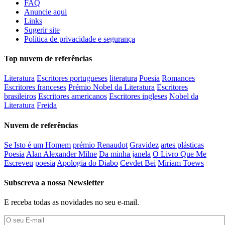
FAQ
Anuncie aqui
Links
Sugerir site
Política de privacidade e segurança
Top nuvem de referências
Literatura
Escritores portugueses
literatura
Poesia
Romances
Escritores franceses
Prémio Nobel da Literatura
Escritores
brasileiros
Escritores americanos
Escritores ingleses
Nobel da
Literatura
Freida
Nuvem de referências
Se Isto é um Homem
prémio Renaudot
Gravidez
artes plásticas
Poesia
Alan Alexander Milne
Da minha janela
O Livro Que Me
Escreveu
poesia
Apologia do Diabo
Cevdet Bei
Miriam Toews
Subscreva a nossa Newsletter
E receba todas as novidades no seu e-mail.