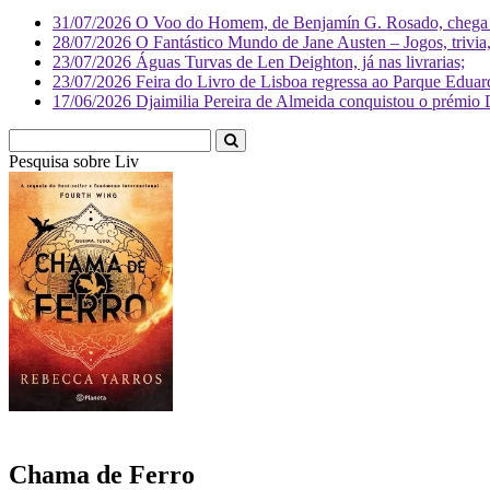
31/07/2026
O Voo do Homem, de Benjamín G. Rosado, chega às
28/07/2026
O Fantástico Mundo de Jane Austen – Jogos, trivia, 
23/07/2026
Águas Turvas de Len Deighton, já nas livrarias;
23/07/2026
Feira do Livro de Lisboa regressa ao Parque Eduar
17/06/2026
Djaimilia Pereira de Almeida conquistou o prémio 
Pesquisa sobre
Literatura
Chama de Ferro