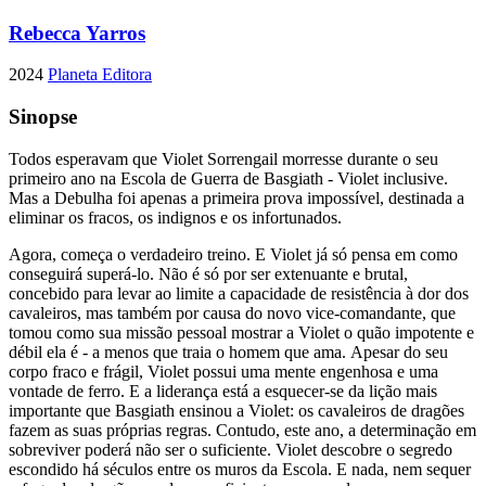
Rebecca Yarros
2024
Planeta Editora
Sinopse
Todos esperavam que Violet Sorrengail morresse durante o seu
primeiro ano na Escola de Guerra de Basgiath - Violet inclusive.
Mas a Debulha foi apenas a primeira prova impossível, destinada a
eliminar os fracos, os indignos e os infortunados.
Agora, começa o verdadeiro treino. E Violet já só pensa em como
conseguirá superá-lo. Não é só por ser extenuante e brutal,
concebido para levar ao limite a capacidade de resistência à dor dos
cavaleiros, mas também por causa do novo vice-comandante, que
tomou como sua missão pessoal mostrar a Violet o quão impotente e
débil ela é - a menos que traia o homem que ama. Apesar do seu
corpo fraco e frágil, Violet possui uma mente engenhosa e uma
vontade de ferro. E a liderança está a esquecer-se da lição mais
importante que Basgiath ensinou a Violet: os cavaleiros de dragões
fazem as suas próprias regras. Contudo, este ano, a determinação em
sobreviver poderá não ser o suficiente. Violet descobre o segredo
escondido há séculos entre os muros da Escola. E nada, nem sequer