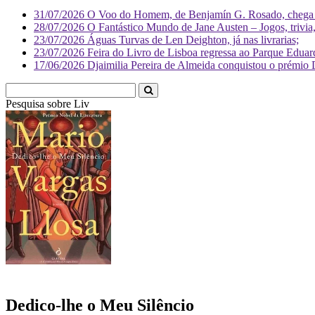
31/07/2026
O Voo do Homem, de Benjamín G. Rosado, chega às
28/07/2026
O Fantástico Mundo de Jane Austen – Jogos, trivia, 
23/07/2026
Águas Turvas de Len Deighton, já nas livrarias;
23/07/2026
Feira do Livro de Lisboa regressa ao Parque Eduar
17/06/2026
Djaimilia Pereira de Almeida conquistou o prémio 
Pesquisa sobre
Literatura
Dedico-lhe o Meu Silêncio