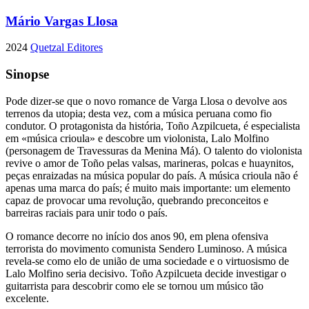
Mário Vargas Llosa
2024
Quetzal Editores
Sinopse
Pode dizer-se que o novo romance de Varga Llosa o devolve aos
terrenos da utopia; desta vez, com a música peruana como fio
condutor. O protagonista da história, Toño Azpilcueta, é especialista
em «música crioula» e descobre um violonista, Lalo Molfino
(personagem de Travessuras da Menina Má). O talento do violonista
revive o amor de Toño pelas valsas, marineras, polcas e huaynitos,
peças enraizadas na música popular do país. A música crioula não é
apenas uma marca do país; é muito mais importante: um elemento
capaz de provocar uma revolução, quebrando preconceitos e
barreiras raciais para unir todo o país.
O romance decorre no início dos anos 90, em plena ofensiva
terrorista do movimento comunista Sendero Luminoso. A música
revela-se como elo de união de uma sociedade e o virtuosismo de
Lalo Molfino seria decisivo. Toño Azpilcueta decide investigar o
guitarrista para descobrir como ele se tornou um músico tão
excelente.