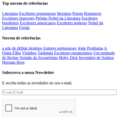
Top nuvem de referências
Literatura
Escritores portugueses
literatura
Poesia
Romances
Escritores franceses
Prémio Nobel da Literatura
Escritores
brasileiros
Escritores americanos
Escritores ingleses
Nobel da
Literatura
Freida
Nuvem de referências
a arte de driblar destinos
Autores portugueses
Jente Posthuma
A
Outra Filha
Vizinhos
Tarântula
Escritores equatorianos
Um punhado
de flechas
Sermão da Sexagésima
Moby Dick
Inventário de Sonhos
Herman Hess
Subscreva a nossa Newsletter
E receba todas as novidades no seu e-mail.