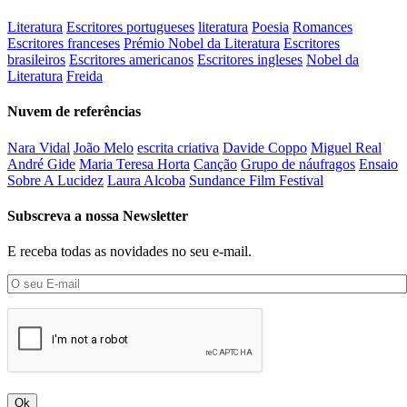
Literatura
Escritores portugueses
literatura
Poesia
Romances
Escritores franceses
Prémio Nobel da Literatura
Escritores
brasileiros
Escritores americanos
Escritores ingleses
Nobel da
Literatura
Freida
Nuvem de referências
Nara Vidal
João Melo
escrita criativa
Davide Coppo
Miguel Real
André Gide
Maria Teresa Horta
Canção
Grupo de náufragos
Ensaio
Sobre A Lucidez
Laura Alcoba
Sundance Film Festival
Subscreva a nossa Newsletter
E receba todas as novidades no seu e-mail.
Ok