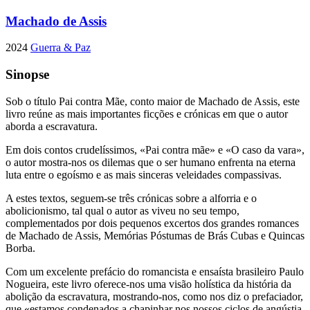
Machado de Assis
2024
Guerra & Paz
Sinopse
Sob o título Pai contra Mãe, conto maior de Machado de Assis, este
livro reúne as mais importantes ficções e crónicas em que o autor
aborda a escravatura.
Em dois contos crudelíssimos, «Pai contra mãe» e «O caso da vara»,
o autor mostra-nos os dilemas que o ser humano enfrenta na eterna
luta entre o egoísmo e as mais sinceras veleidades compassivas.
A estes textos, seguem-se três crónicas sobre a alforria e o
abolicionismo, tal qual o autor as viveu no seu tempo,
complementados por dois pequenos excertos dos grandes romances
de Machado de Assis, Memórias Póstumas de Brás Cubas e Quincas
Borba.
Com um excelente prefácio do romancista e ensaísta brasileiro Paulo
Nogueira, este livro oferece-nos uma visão holística da história da
abolição da escravatura, mostrando-nos, como nos diz o prefaciador,
que «estamos condenados a chapinhar nos nossos ciclos de angústia