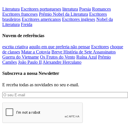
Literatura
Escritores portugueses
literatura
Poesia
Romances
Escritores franceses
Prémio Nobel da Literatura
Escritores
brasileiros
Escritores americanos
Escritores ingleses
Nobel da
Literatura
Freida
Nuvem de referências
escrita criativa
aquilo em que preferia não pensar
Escritores
choque
de classes
Matar a Cotovia
Breve História de Sete Assassinatos
Guerra do Vietname
Os Frutos do Vento
Ruína Azul
Prémio
Camões
João Paulo II
Alexandre Herculano
Subscreva a nossa Newsletter
E receba todas as novidades no seu e-mail.