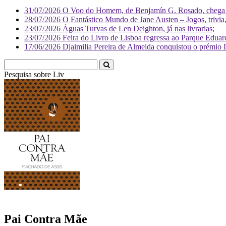
31/07/2026
O Voo do Homem, de Benjamín G. Rosado, chega às
28/07/2026
O Fantástico Mundo de Jane Austen – Jogos, trivia, 
23/07/2026
Águas Turvas de Len Deighton, já nas livrarias;
23/07/2026
Feira do Livro de Lisboa regressa ao Parque Eduar
17/06/2026
Djaimilia Pereira de Almeida conquistou o prémio 
Pesquisa sobre
Literatura
Pai Contra Mãe