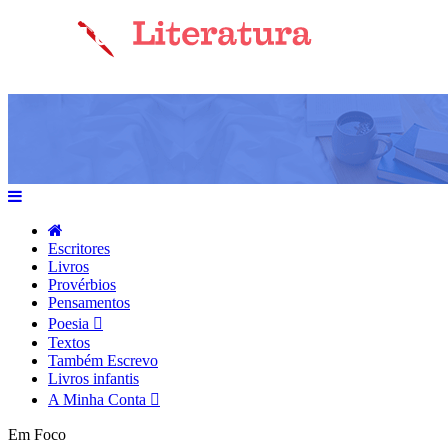
Escritores
Livros
Provérbios
Pensamentos
Poesia
Textos
Também Escrevo
Livros infantis
A Minha Conta
Em Foco