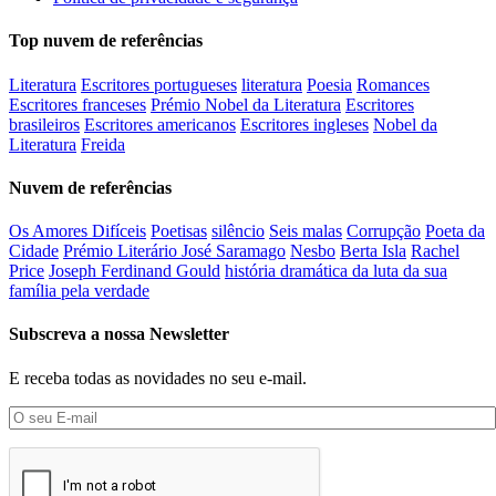
Top nuvem de referências
Literatura
Escritores portugueses
literatura
Poesia
Romances
Escritores franceses
Prémio Nobel da Literatura
Escritores
brasileiros
Escritores americanos
Escritores ingleses
Nobel da
Literatura
Freida
Nuvem de referências
Os Amores Difíceis
Poetisas
silêncio
Seis malas
Corrupção
Poeta da
Cidade
Prémio Literário José Saramago
Nesbo
Berta Isla
Rachel
Price
Joseph Ferdinand Gould
história dramática da luta da sua
família pela verdade
Subscreva a nossa Newsletter
E receba todas as novidades no seu e-mail.