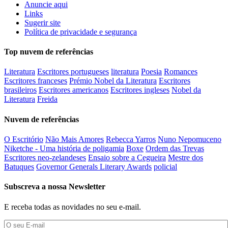
Anuncie aqui
Links
Sugerir site
Política de privacidade e segurança
Top nuvem de referências
Literatura
Escritores portugueses
literatura
Poesia
Romances
Escritores franceses
Prémio Nobel da Literatura
Escritores
brasileiros
Escritores americanos
Escritores ingleses
Nobel da
Literatura
Freida
Nuvem de referências
O Escritório
Não Mais Amores
Rebecca Yarros
Nuno Nepomuceno
Niketche - Uma história de poligamia
Boxe
Ordem das Trevas
Escritores neo-zelandeses
Ensaio sobre a Cegueira
Mestre dos
Batuques
Governor Generals Literary Awards
policial
Subscreva a nossa Newsletter
E receba todas as novidades no seu e-mail.