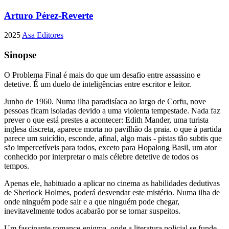
Arturo Pérez-Reverte
2025
Asa Editores
Sinopse
O Problema Final é mais do que um desafio entre assassino e
detetive. É um duelo de inteligências entre escritor e leitor.
Junho de 1960. Numa ilha paradisíaca ao largo de Corfu, nove
pessoas ficam isoladas devido a uma violenta tempestade. Nada faz
prever o que está prestes a acontecer: Edith Mander, uma turista
inglesa discreta, aparece morta no pavilhão da praia. o que à partida
parece um suicídio, esconde, afinal, algo mais - pistas tão subtis que
são impercetíveis para todos, exceto para Hopalong Basil, um ator
conhecido por interpretar o mais célebre detetive de todos os
tempos.
Apenas ele, habituado a aplicar no cinema as habilidades dedutivas
de Sherlock Holmes, poderá desvendar este mistério. Numa ilha de
onde ninguém pode sair e a que ninguém pode chegar,
inevitavelmente todos acabarão por se tornar suspeitos.
Um fascinante romance-enigma, onde a literatura policial se funde