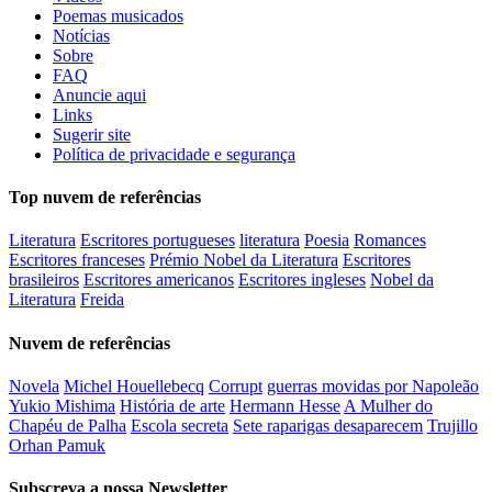
Poemas musicados
Notícias
Sobre
FAQ
Anuncie aqui
Links
Sugerir site
Política de privacidade e segurança
Top nuvem de referências
Literatura
Escritores portugueses
literatura
Poesia
Romances
Escritores franceses
Prémio Nobel da Literatura
Escritores
brasileiros
Escritores americanos
Escritores ingleses
Nobel da
Literatura
Freida
Nuvem de referências
Novela
Michel Houellebecq
Corrupt
guerras movidas por Napoleão
Yukio Mishima
História de arte
Hermann Hesse
A Mulher do
Chapéu de Palha
Escola secreta
Sete raparigas desaparecem
Trujillo
Orhan Pamuk
Subscreva a nossa Newsletter