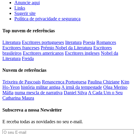
Anuncie aqui
Links
Sugerir site
Política de privacidade e segurança
Top nuvem de referências
Literatura
Escritores portugueses
literatura
Poesia
Romances
Escritores franceses
Prémio Nobel da Literatura
Escritores
brasileiros
Escritores americanos
Escritores ingleses
Nobel da
Literatura
Freida
Nuvem de referências
Teixeira de Pascoais
Renascença Portuguesa
Paulina Chiziane
Kim
Ho-Yeon
história militar antiga
A irmã da tempestade
Olga Merino
Máfia
numa mescla de narrativa
Daniel Silva
A Cada Um o Seu
Catharina Maura
Subscreva a nossa Newsletter
E receba todas as novidades no seu e-mail.