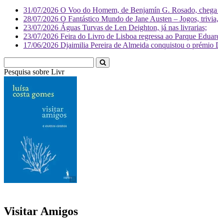
31/07/2026
O Voo do Homem, de Benjamín G. Rosado, chega às
28/07/2026
O Fantástico Mundo de Jane Austen – Jogos, trivia, 
23/07/2026
Águas Turvas de Len Deighton, já nas livrarias;
23/07/2026
Feira do Livro de Lisboa regressa ao Parque Eduar
17/06/2026
Djaimilia Pereira de Almeida conquistou o prémio 
Pesquisa sobre
Literatura
Visitar Amigos