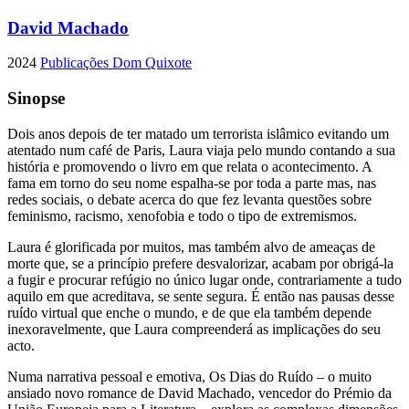
David Machado
2024
Publicações Dom Quixote
Sinopse
Dois anos depois de ter matado um terrorista islâmico evitando um
atentado num café de Paris, Laura viaja pelo mundo contando a sua
história e promovendo o livro em que relata o acontecimento. A
fama em torno do seu nome espalha-se por toda a parte mas, nas
redes sociais, o debate acerca do que fez levanta questões sobre
feminismo, racismo, xenofobia e todo o tipo de extremismos.
Laura é glorificada por muitos, mas também alvo de ameaças de
morte que, se a princípio prefere desvalorizar, acabam por obrigá-la
a fugir e procurar refúgio no único lugar onde, contrariamente a tudo
aquilo em que acreditava, se sente segura. É então nas pausas desse
ruído virtual que enche o mundo, e de que ela também depende
inexoravelmente, que Laura compreenderá as implicações do seu
acto.
Numa narrativa pessoal e emotiva, Os Dias do Ruído – o muito
ansiado novo romance de David Machado, vencedor do Prémio da