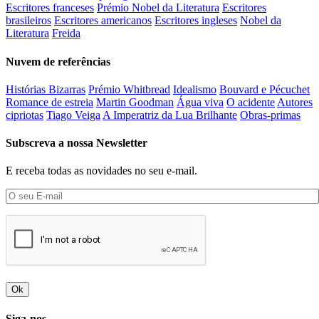
Escritores franceses
Prémio Nobel da Literatura
Escritores
brasileiros
Escritores americanos
Escritores ingleses
Nobel da
Literatura
Freida
Nuvem de referências
Histórias Bizarras
Prémio Whitbread
Idealismo
Bouvard e Pécuchet
Romance de estreia
Martin Goodman
Água viva
O acidente
Autores
cipriotas
Tiago Veiga
A Imperatriz da Lua Brilhante
Obras-primas
Subscreva a nossa Newsletter
E receba todas as novidades no seu e-mail.
Ok
Siga-nos