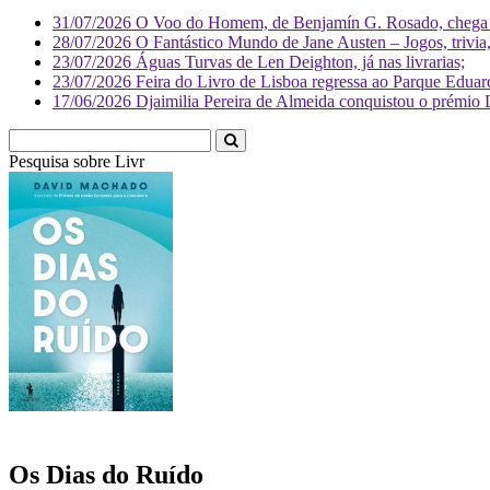
31/07/2026
O Voo do Homem, de Benjamín G. Rosado, chega às
28/07/2026
O Fantástico Mundo de Jane Austen – Jogos, trivia, 
23/07/2026
Águas Turvas de Len Deighton, já nas livrarias;
23/07/2026
Feira do Livro de Lisboa regressa ao Parque Eduar
17/06/2026
Djaimilia Pereira de Almeida conquistou o prémio 
Pesquisa sobre
Literatura
Os Dias do Ruído