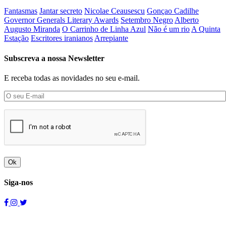
Fantasmas
Jantar secreto
Nicolae Ceausescu
Gonçao Cadilhe
Governor Generals Literary Awards
Setembro Negro
Alberto
Augusto Miranda
O Carrinho de Linha Azul
Não é um rio
A Quinta
Estação
Escritores iranianos
Arrepiante
Subscreva a nossa Newsletter
E receba todas as novidades no seu e-mail.
Ok
Siga-nos