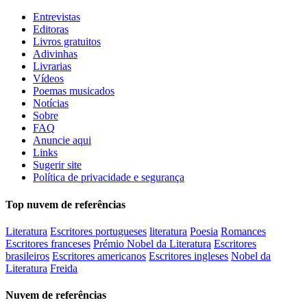
Entrevistas
Editoras
Livros gratuitos
Adivinhas
Livrarias
Vídeos
Poemas musicados
Notícias
Sobre
FAQ
Anuncie aqui
Links
Sugerir site
Política de privacidade e segurança
Top nuvem de referências
Literatura
Escritores portugueses
literatura
Poesia
Romances
Escritores franceses
Prémio Nobel da Literatura
Escritores
brasileiros
Escritores americanos
Escritores ingleses
Nobel da
Literatura
Freida
Nuvem de referências