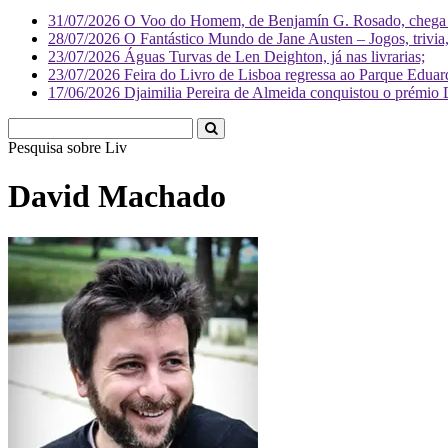
31/07/2026
O Voo do Homem, de Benjamín G. Rosado, chega às
28/07/2026
O Fantástico Mundo de Jane Austen – Jogos, trivia, 
23/07/2026
Águas Turvas de Len Deighton, já nas livrarias;
23/07/2026
Feira do Livro de Lisboa regressa ao Parque Eduar
17/06/2026
Djaimilia Pereira de Almeida conquistou o prémio 
Pesquisa sobre
Literatura
David Machado