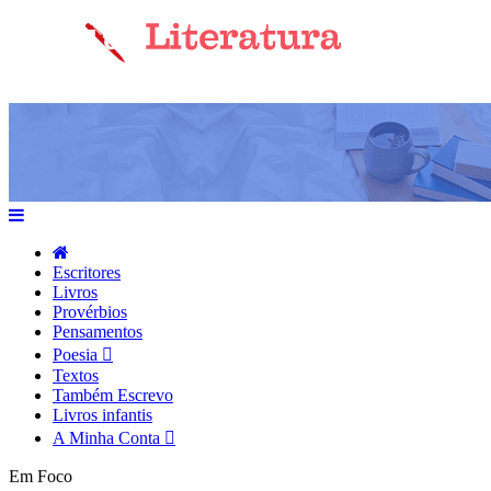
Escritores
Livros
Provérbios
Pensamentos
Poesia
Textos
Também Escrevo
Livros infantis
A Minha Conta
Em Foco