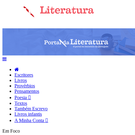
Escritores
Livros
Provérbios
Pensamentos
Poesia
Textos
Também Escrevo
Livros infantis
A Minha Conta
Em Foco