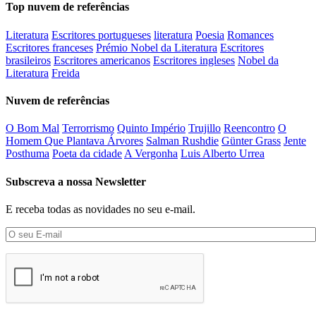
Top nuvem de referências
Literatura
Escritores portugueses
literatura
Poesia
Romances
Escritores franceses
Prémio Nobel da Literatura
Escritores
brasileiros
Escritores americanos
Escritores ingleses
Nobel da
Literatura
Freida
Nuvem de referências
O Bom Mal
Terrorrismo
Quinto Império
Trujillo
Reencontro
O
Homem Que Plantava Árvores
Salman Rushdie
Günter Grass
Jente
Posthuma
Poeta da cidade
A Vergonha
Luis Alberto Urrea
Subscreva a nossa Newsletter
E receba todas as novidades no seu e-mail.