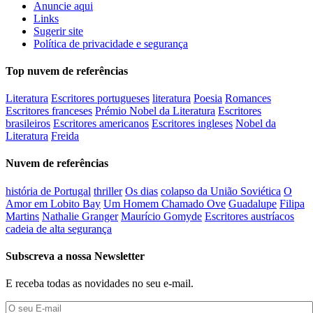
Anuncie aqui
Links
Sugerir site
Política de privacidade e segurança
Top nuvem de referências
Literatura
Escritores portugueses
literatura
Poesia
Romances
Escritores franceses
Prémio Nobel da Literatura
Escritores
brasileiros
Escritores americanos
Escritores ingleses
Nobel da
Literatura
Freida
Nuvem de referências
história de Portugal
thriller
Os dias
colapso da União Soviética
O
Amor em Lobito Bay
Um Homem Chamado Ove
Guadalupe
Filipa
Martins
Nathalie Granger
Maurício Gomyde
Escritores austríacos
cadeia de alta segurança
Subscreva a nossa Newsletter
E receba todas as novidades no seu e-mail.