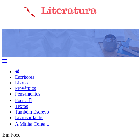
Escritores
Livros
Provérbios
Pensamentos
Poesia
Textos
Também Escrevo
Livros infantis
A Minha Conta
Em Foco