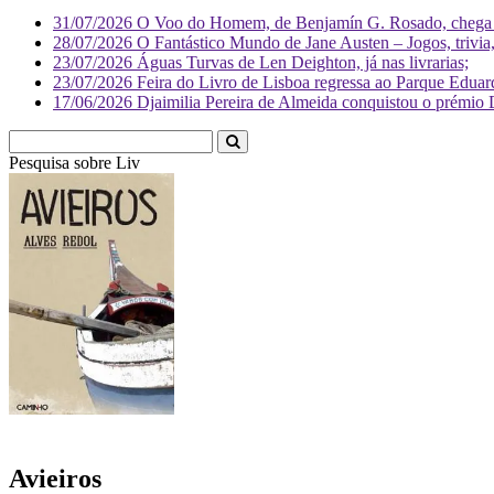
31/07/2026
O Voo do Homem, de Benjamín G. Rosado, chega às
28/07/2026
O Fantástico Mundo de Jane Austen – Jogos, trivia, 
23/07/2026
Águas Turvas de Len Deighton, já nas livrarias;
23/07/2026
Feira do Livro de Lisboa regressa ao Parque Eduar
17/06/2026
Djaimilia Pereira de Almeida conquistou o prémio 
Pesquisa sobre
Literatura
Avieiros