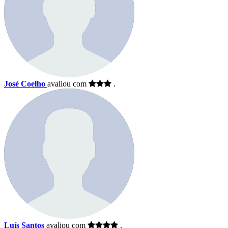
José Coelho
avaliou com
.
Luís Santos
avaliou com
.