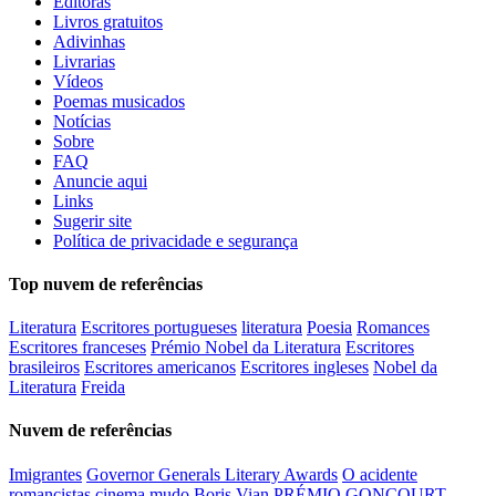
Editoras
Livros gratuitos
Adivinhas
Livrarias
Vídeos
Poemas musicados
Notícias
Sobre
FAQ
Anuncie aqui
Links
Sugerir site
Política de privacidade e segurança
Top nuvem de referências
Literatura
Escritores portugueses
literatura
Poesia
Romances
Escritores franceses
Prémio Nobel da Literatura
Escritores
brasileiros
Escritores americanos
Escritores ingleses
Nobel da
Literatura
Freida
Nuvem de referências
Imigrantes
Governor Generals Literary Awards
O acidente
romancistas
cinema mudo
Boris Vian
PRÉMIO GONCOURT