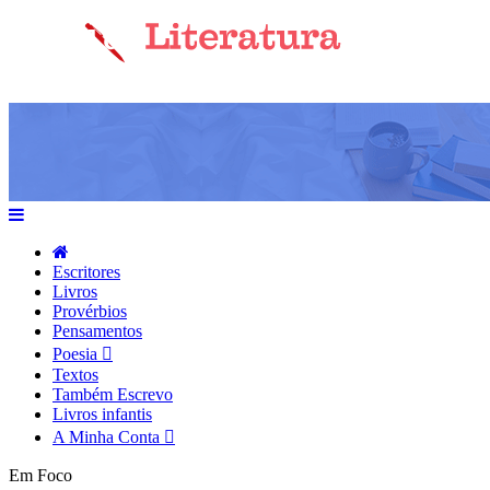
Escritores
Livros
Provérbios
Pensamentos
Poesia
Textos
Também Escrevo
Livros infantis
A Minha Conta
Em Foco