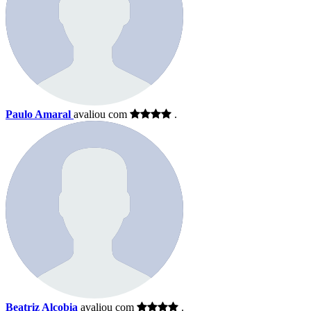
Paulo Amaral
avaliou com
.
Beatriz Alcobia
avaliou com
.